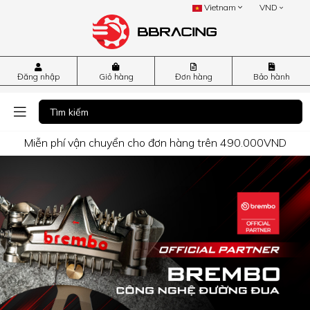
Vietnam
VND
Đăng nhập
Giỏ hàng
Đơn hàng
Bảo hành
Miễn phí vận chuyển cho đơn hàng trên 490.000VND