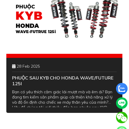
28 Feb 2025
PHUỘC SAU KYB CHO HONDA WAVE/FUTURE
125I
Bạn có yêu thích cảm giác lái mượt mà và êm ái? Bạn
đang tìm kiếm sản phẩm giúp cải thiện khả năng xử lý
và độ ổn định cho chiếc xe máy thân yêu của mình?
Hãy để chúng tôi giới thiệu đến bạn phuộc sau KYB
Honda Wave/Future 125i với 2 màu lò xo đỏ/đen, thuộc
hai dòng sản phẩm cao cấp K-Elite và K-Alpha.