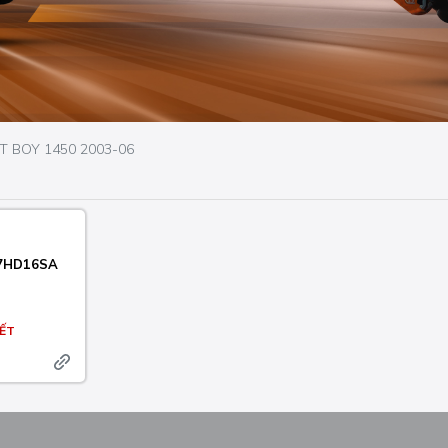
AT BOY 1450 2003-06
07HD16SA
ẾT