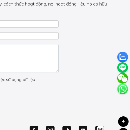
, cách thức hoạt động, nơi hoạt động, liệu nó có hữu
 trong trang đó.
iệc sử dụng dữ liệu