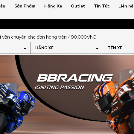
iệu
Sản Phẩm
Hãng Xe
Outlet
Tin Tức
Liên hệ
rên 490.000VND
HÃNG XE
TÊN XE