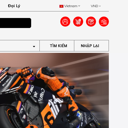
Đại Lý
Vietnam
VND
MUA NGAY
Ưu đãi lên đến 40% truy cập tại
TÌM KIẾM