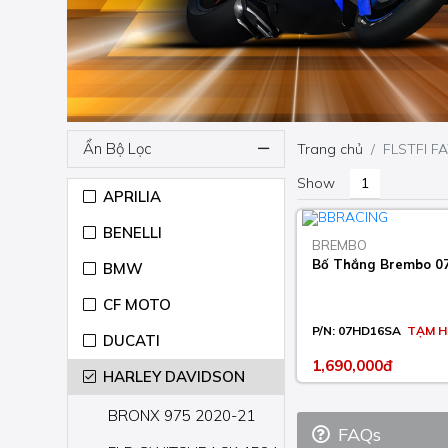
Ẩn Bộ Lọc
Trang chủ
FLSTFI F
Show
APRILIA
BENELLI
BREMBO
Bố Thắng Brembo 
BMW
CF MOTO
P/N:
07HD16SA
TẠM H
DUCATI
1,690,000đ
HARLEY DAVIDSON
BRONX 975 2020-21
FAQs