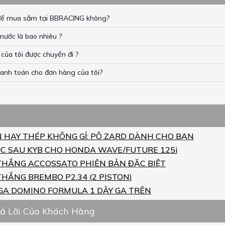
n để mua sắm tại BBRACING không?
nước là bao nhiêu ?
của tôi được chuyển đi ?
hanh toán cho đơn hàng của tôi?
N HAY THÉP KHÔNG GỈ: PÔ ZARD DÀNH CHO BẠN
C SAU KYB CHO HONDA WAVE/FUTURE 125i
THẮNG ACCOSSATO PHIÊN BẢN ĐẶC BIỆT
THẮNG BREMBO P2.34 (2 PISTON)
GA DOMINO FORMULA 1 DÂY GA TRÊN
rả Lời Của Khách Hàng