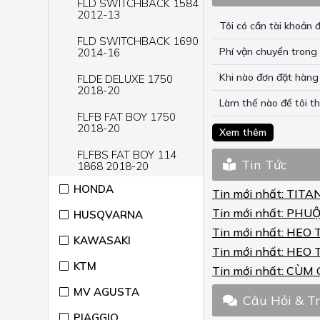
FLD SWITCHBACK 1584
2012-13
Tôi có cần tài khoả
FLD SWITCHBACK 1690
Phí vận chuyển trong 
2014-16
Khi nào đơn đặt hàng 
FLDE DELUXE 1750
2018-20
Làm thế nào để tôi t
FLFB FAT BOY 1750
2018-20
Xem thêm
FLFBS FAT BOY 114
Tin Tức
1868 2018-20
HONDA
FLFBS FAT BOY 114
Tin mới nhất:
TITA
ANNIVERSARY 1868
Tin mới nhất:
PHUỘ
HUSQVARNA
2018
Tin mới nhất:
HEO 
KAWASAKI
FLHC HERITAGE
Tin mới nhất:
HEO 
CLASSIC 1750 2018-19
KTM
Tin mới nhất:
CÙM 
FLHCS HERITAGE
CLASSIC 114 1868
MV AGUSTA
Câu Hỏi & T
2018-20
PIAGGIO