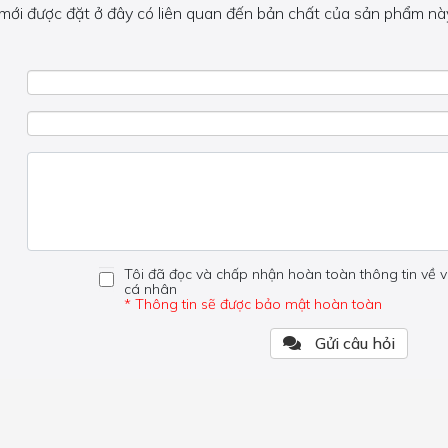
 mới được đặt ở đây có liên quan đến bản chất của sản phẩm này
 về phần khác, vui lòng không đặt câu hỏi của bạn ở đây mà bên
Tôi đã đọc và chấp nhận hoàn toàn thông tin về v
cá nhân
* Thông tin sẽ được bảo mật hoàn toàn
Gửi câu hỏi