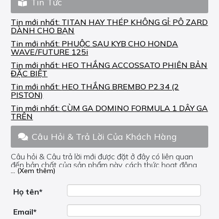
Tin Tức
Tin mới nhất:
TITAN HAY THÉP KHÔNG GỈ: PÔ ZARD
DÀNH CHO BẠN
Tin mới nhất:
PHUỘC SAU KYB CHO HONDA
WAVE/FUTURE 125i
Tin mới nhất:
HEO THẮNG ACCOSSATO PHIÊN BẢN
ĐẶC BIỆT
Tin mới nhất:
HEO THẮNG BREMBO P2.34 (2
PISTON)
Tin mới nhất:
CÙM GA DOMINO FORMULA 1 DÂY GA
TRÊN
Câu Hỏi & Trả Lời Của Khách Hàng
Câu hỏi & Câu trả lời mới được đặt ở đây có liên quan
đến bản chất của sản phẩm này, cách thức hoạt động,
... (Xem thêm)
nơi hoạt động, liệu nó có hữu ích không, v.v.
Nếu bạn cần trợ giúp về phần khác, vui lòng không đặt
câu hỏi của bạn ở đây mà bên trong trang đó.
Họ tên*
Email*