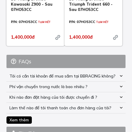
Kawasaki Z900 - Sau
Triumph Trident 660 -
07HO53CC
Sau 07HO53CC
P/N:
07HO53CC
P/N:
07HO53CC
TẠM HẾT
TẠM HẾT
1,400,000đ
1,400,000đ
FAQs
Tôi có cần tài khoản để mua sắm tại BBRACING không?
Phí vận chuyển trong nước là bao nhiêu ?
Khi nào đơn đặt hàng của tôi được chuyển đi ?
Làm thế nào để tôi thanh toán cho đơn hàng của tôi?
Xem thêm