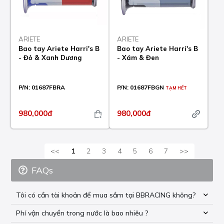
ARIETE
ARIETE
Bao tay Ariete Harri's B
Bao tay Ariete Harri's B
- Đỏ & Xanh Dương
- Xám & Đen
P/N:
01687FBRA
P/N:
01687FBGN
TẠM HẾT
980,000đ
980,000đ
<<
1
2
3
4
5
6
7
>>
FAQs
Tôi có cần tài khoản để mua sắm tại BBRACING không?
Phí vận chuyển trong nước là bao nhiêu ?