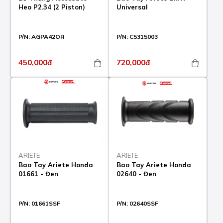
Heo P2.34 (2 Piston)
Universal
P/N:
AGPA42OR
P/N:
C5315003
450,000đ
720,000đ
ARIETE
ARIETE
Bao Tay Ariete Honda
Bao Tay Ariete Honda
01661 - Đen
02640 - Đen
P/N:
01661SSF
P/N:
02640SSF