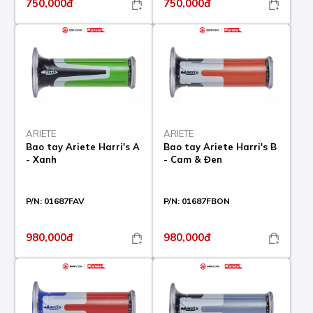
750,000đ
750,000đ
ARIETE
ARIETE
Bao tay Ariete Harri's A
Bao tay Ariete Harri's B
- Xanh
- Cam & Đen
P/N:
01687FAV
P/N:
01687FBON
980,000đ
980,000đ