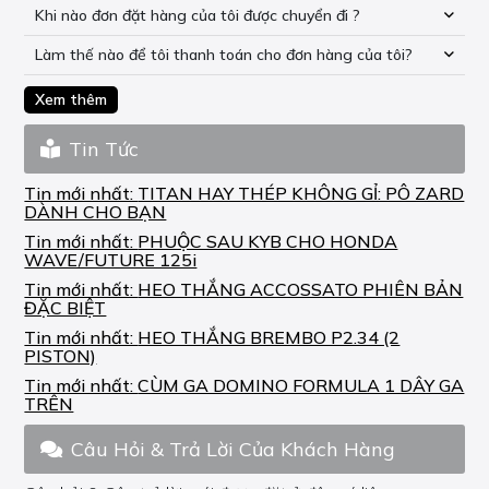
Khi nào đơn đặt hàng của tôi được chuyển đi ?
Làm thế nào để tôi thanh toán cho đơn hàng của tôi?
Xem thêm
Tin Tức
Tin mới nhất:
TITAN HAY THÉP KHÔNG GỈ: PÔ ZARD
DÀNH CHO BẠN
Tin mới nhất:
PHUỘC SAU KYB CHO HONDA
WAVE/FUTURE 125i
Tin mới nhất:
HEO THẮNG ACCOSSATO PHIÊN BẢN
ĐẶC BIỆT
Tin mới nhất:
HEO THẮNG BREMBO P2.34 (2
PISTON)
Tin mới nhất:
CÙM GA DOMINO FORMULA 1 DÂY GA
TRÊN
Câu Hỏi & Trả Lời Của Khách Hàng