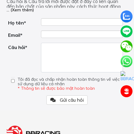
Câu hỏi & Câu trả lời mới được đặt ở đây có liên quan
đến bản chất của sản phẩm này, cách thức hoạt động,
... (Xem thêm)
nơi hoạt động, liệu nó có hữu ích không, v.v.
Nếu bạn cần trợ giúp về phần khác, vui lòng không đặt
câu hỏi của bạn ở đây mà bên trong trang đó.
Họ tên*
Email*
Câu hỏi*
Tôi đã đọc và chấp nhận hoàn toàn thông tin về việc
sử dụng dữ liệu cá nhân
* Thông tin sẽ được bảo mật hoàn toàn
Gửi câu hỏi