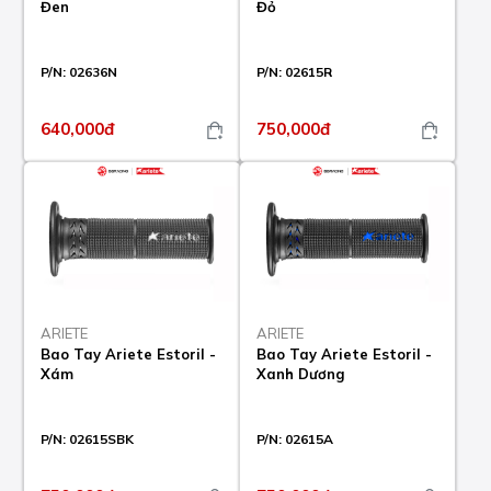
Đen
Đỏ
P/N:
02636N
P/N:
02615R
640,000đ
750,000đ
ARIETE
ARIETE
Bao Tay Ariete Estoril -
Bao Tay Ariete Estoril -
Xám
Xanh Dương
P/N:
02615SBK
P/N:
02615A