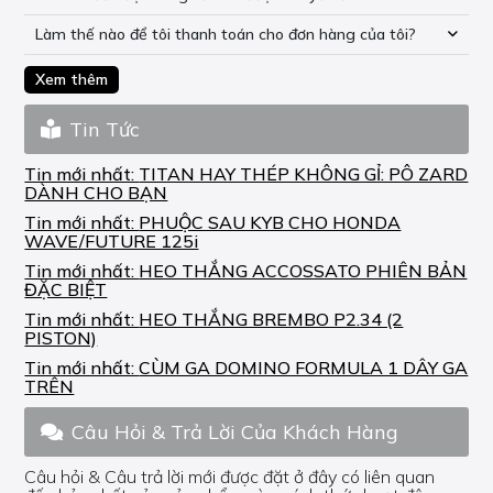
Làm thế nào để tôi thanh toán cho đơn hàng của tôi?
Xem thêm
Tin Tức
Tin mới nhất:
TITAN HAY THÉP KHÔNG GỈ: PÔ ZARD
DÀNH CHO BẠN
Tin mới nhất:
PHUỘC SAU KYB CHO HONDA
WAVE/FUTURE 125i
Tin mới nhất:
HEO THẮNG ACCOSSATO PHIÊN BẢN
ĐẶC BIỆT
Tin mới nhất:
HEO THẮNG BREMBO P2.34 (2
PISTON)
Tin mới nhất:
CÙM GA DOMINO FORMULA 1 DÂY GA
TRÊN
Câu Hỏi & Trả Lời Của Khách Hàng
Câu hỏi & Câu trả lời mới được đặt ở đây có liên quan