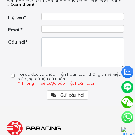
đến bản chất của sản phẩm này, cách thức hoạt động,
... (Xem thêm)
nơi hoạt động, liệu nó có hữu ích không, v.v.
Nếu bạn cần trợ giúp về phần khác, vui lòng không đặt
câu hỏi của bạn ở đây mà bên trong trang đó.
Họ tên*
Email*
Câu hỏi*
Tôi đã đọc và chấp nhận hoàn toàn thông tin về việc
sử dụng dữ liệu cá nhân
* Thông tin sẽ được bảo mật hoàn toàn
Gửi câu hỏi