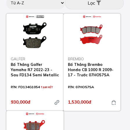
Lọc
GALFER
BREMBO
Bố Thắng Galfer
Bố Thắng Brembo
Yamaha R7 2022-23 -
Honda CB 1000 R 2009-
Sau FD134 Semi Metallic
17 - Trước 07HO57SA
P/N:
FD134G1054
P/N:
07HO57SA
TẠM HẾT
930,000đ
1,530,000đ