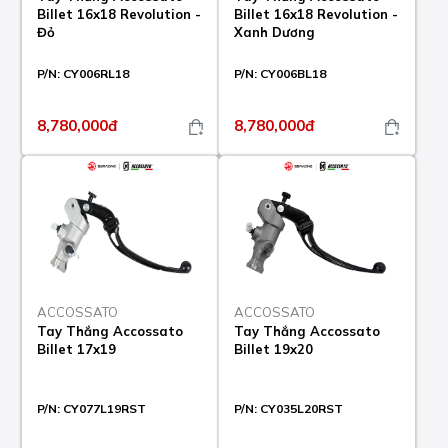
Billet 16x18 Revolution -
Billet 16x18 Revolution -
Đỏ
Xanh Dương
P/N:
CY006RL18
P/N:
CY006BL18
8,780,000đ
8,780,000đ
ACCOSSATO
ACCOSSATO
Tay Thắng Accossato
Tay Thắng Accossato
Billet 17x19
Billet 19x20
P/N:
CY077L19RST
P/N:
CY035L20RST