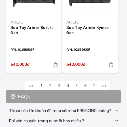
ARIETE
ARIETE
Bao Tay Ariete Suzuki -
Bao Tay Ariete Kymco -
Đen
Đen
P/N:
01680SSF
P/N:
02639SSF
640,000đ
640,000đ
<<
1
2
3
4
5
6
7
>>
FAQs
Tôi có cần tài khoản để mua sắm tại BBRACING không?
Phí vận chuyển trong nước là bao nhiêu ?