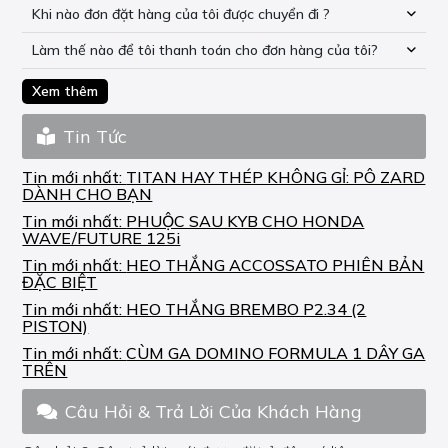
Khi nào đơn đặt hàng của tôi được chuyển đi ?
Làm thế nào để tôi thanh toán cho đơn hàng của tôi?
Xem thêm
Tin Tức
Tin mới nhất:
TITAN HAY THÉP KHÔNG GỈ: PÔ ZARD
DÀNH CHO BẠN
Tin mới nhất:
PHUỘC SAU KYB CHO HONDA
WAVE/FUTURE 125i
Tin mới nhất:
HEO THẮNG ACCOSSATO PHIÊN BẢN
ĐẶC BIỆT
Tin mới nhất:
HEO THẮNG BREMBO P2.34 (2
PISTON)
Tin mới nhất:
CÙM GA DOMINO FORMULA 1 DÂY GA
TRÊN
Câu Hỏi & Trả Lời Của Khách Hàng