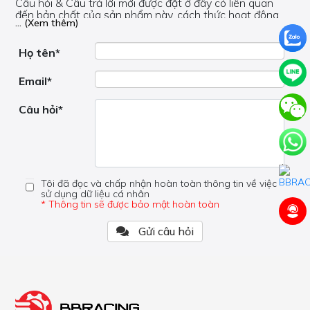
Câu hỏi & Câu trả lời mới được đặt ở đây có liên quan
đến bản chất của sản phẩm này, cách thức hoạt động,
... (Xem thêm)
nơi hoạt động, liệu nó có hữu ích không, v.v.
Nếu bạn cần trợ giúp về phần khác, vui lòng không đặt
câu hỏi của bạn ở đây mà bên trong trang đó.
Họ tên*
Email*
Câu hỏi*
Tôi đã đọc và chấp nhận hoàn toàn thông tin về việc
sử dụng dữ liệu cá nhân
* Thông tin sẽ được bảo mật hoàn toàn
Gửi câu hỏi