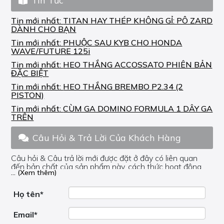
Tin Tức
Tin mới nhất:
TITAN HAY THÉP KHÔNG GỈ: PÔ ZARD
DÀNH CHO BẠN
Tin mới nhất:
PHUỘC SAU KYB CHO HONDA
WAVE/FUTURE 125i
Tin mới nhất:
HEO THẮNG ACCOSSATO PHIÊN BẢN
ĐẶC BIỆT
Tin mới nhất:
HEO THẮNG BREMBO P2.34 (2
PISTON)
Tin mới nhất:
CÙM GA DOMINO FORMULA 1 DÂY GA
TRÊN
Câu Hỏi & Trả Lời Của Khách Hàng
Câu hỏi & Câu trả lời mới được đặt ở đây có liên quan
đến bản chất của sản phẩm này, cách thức hoạt động,
... (Xem thêm)
nơi hoạt động, liệu nó có hữu ích không, v.v.
Nếu bạn cần trợ giúp về phần khác, vui lòng không đặt
câu hỏi của bạn ở đây mà bên trong trang đó.
Họ tên*
Email*