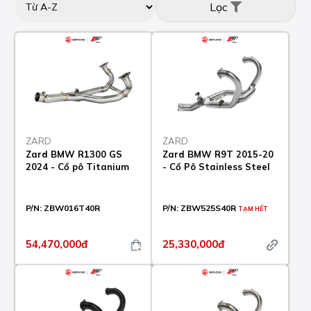
Lọc
ZARD
ZARD
Zard BMW R1300 GS
Zard BMW R9T 2015-20
2024 - Cổ pô Titanium
- Cổ Pô Stainless Steel
P/N:
ZBW016T40R
P/N:
ZBW525S40R
TẠM HẾT
54,470,000đ
25,330,000đ