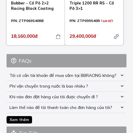
Bobber - Cổ Pô 2>2
Triple 1200 RR RS - Cổ
Racing Black Coating
Pô 3>1
P/N:
ZTP069S40RB
P/N:
ZTP099S40R
TẠM HẾT
18,160,000đ
29,400,000đ
FAQs
Tôi có cần tài khoản để mua sắm tại BBRACING không?
Phí vận chuyển trong nước là bao nhiêu ?
Khi nào đơn đặt hàng của tôi được chuyển đi ?
Làm thế nào để tôi thanh toán cho đơn hàng của tôi?
Xem thêm