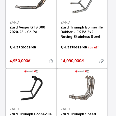
ZARD
ZARD
Zard Vespa GTS 300
Zard Triumph Bonneville
2020-23 - Cổ Pô
Bobber - Cổ Pô 2>2
Racing Stainless Steel
P/N:
ZPG008S40R
P/N:
ZTP069S40R
TẠM HẾT
4,950,000đ
14,090,000đ
ZARD
ZARD
Zard Triumph Bonneville
Zard Triumph Speed