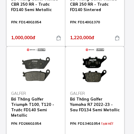
CBR 250 RR - Trước
CBR 250 RR - Trước
FD140 Semi Metallic
FD140 Sintered
P/N:
FD140G1054
P/N:
FD140G1370
1,000,000đ
1,220,000đ
GALFER
GALFER
Bố Thắng Galfer
Bố Thắng Galfer
Triumph T100, T120 -
Yamaha R7 2022-23 -
Trước FD140 Semi
Sau FD134 Semi Metallic
Metallic
P/N:
FD266G1054
P/N:
FD134G1054
TẠM HẾT