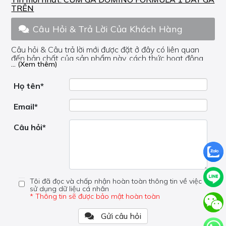
TRÊN
Câu Hỏi & Trả Lời Của Khách Hàng
Câu hỏi & Câu trả lời mới được đặt ở đây có liên quan
đến bản chất của sản phẩm này, cách thức hoạt động,
... (Xem thêm)
nơi hoạt động, liệu nó có hữu ích không, v.v.
Nếu bạn cần trợ giúp về phần khác, vui lòng không đặt
câu hỏi của bạn ở đây mà bên trong trang đó.
Họ tên*
Email*
Câu hỏi*
Tôi đã đọc và chấp nhận hoàn toàn thông tin về việc
sử dụng dữ liệu cá nhân
* Thông tin sẽ được bảo mật hoàn toàn
Gửi câu hỏi