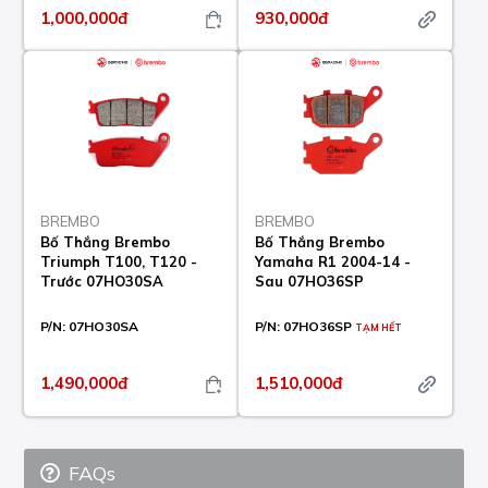
1,000,000đ
930,000đ
BREMBO
BREMBO
Bố Thắng Brembo
Bố Thắng Brembo
Triumph T100, T120 -
Yamaha R1 2004-14 -
Trước 07HO30SA
Sau 07HO36SP
P/N:
07HO30SA
P/N:
07HO36SP
TẠM HẾT
1,490,000đ
1,510,000đ
FAQs