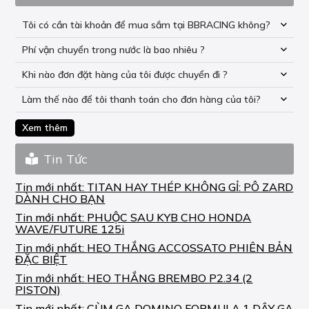
Tôi có cần tài khoản để mua sắm tại BBRACING không?
Phí vận chuyển trong nước là bao nhiêu ?
Khi nào đơn đặt hàng của tôi được chuyển đi ?
Làm thế nào để tôi thanh toán cho đơn hàng của tôi?
Xem thêm
Tin Tức
Tin mới nhất:
TITAN HAY THÉP KHÔNG GỈ: PÔ ZARD
DÀNH CHO BẠN
Tin mới nhất:
PHUỘC SAU KYB CHO HONDA
WAVE/FUTURE 125i
Tin mới nhất:
HEO THẮNG ACCOSSATO PHIÊN BẢN
ĐẶC BIỆT
Tin mới nhất:
HEO THẮNG BREMBO P2.34 (2
PISTON)
Tin mới nhất:
CÙM GA DOMINO FORMULA 1 DÂY GA