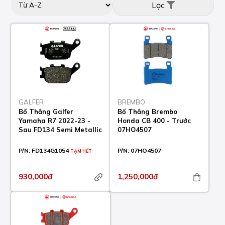
Lọc
GALFER
BREMBO
Bố Thắng Galfer
Bố Thắng Brembo
Yamaha R7 2022-23 -
Honda CB 400 - Trước
Sau FD134 Semi Metallic
07HO4507
P/N:
FD134G1054
P/N:
07HO4507
TẠM HẾT
930,000đ
1,250,000đ