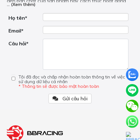
đến bản chất của sản phẩm này, cách thức hoạt động,
... (Xem thêm)
nơi hoạt động, liệu nó có hữu ích không, v.v.
Nếu bạn cần trợ giúp về phần khác, vui lòng không đặt
câu hỏi của bạn ở đây mà bên trong trang đó.
Họ tên*
Email*
Câu hỏi*
Tôi đã đọc và chấp nhận hoàn toàn thông tin về việc
sử dụng dữ liệu cá nhân
* Thông tin sẽ được bảo mật hoàn toàn
Gửi câu hỏi