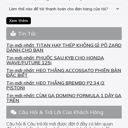
Làm thế nào để tôi thanh toán cho đơn hàng của tôi?
Xem thêm
Tin Tức
Tin mới nhất:
TITAN HAY THÉP KHÔNG GỈ: PÔ ZARD
DÀNH CHO BẠN
Tin mới nhất:
PHUỘC SAU KYB CHO HONDA
WAVE/FUTURE 125i
Tin mới nhất:
HEO THẮNG ACCOSSATO PHIÊN BẢN
ĐẶC BIỆT
Tin mới nhất:
HEO THẮNG BREMBO P2.34 (2
PISTON)
Tin mới nhất:
CÙM GA DOMINO FORMULA 1 DÂY GA
TRÊN
Câu Hỏi & Trả Lời Của Khách Hàng
Câu hỏi & Câu trả lời mới được đặt ở đây có liên quan