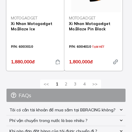
MOTOGADGET
MOTOGADGET
Xi Nhan Motogadget
Xi Nhan Motogadget
Mo.Blaze Ice
Mo.Blaze Pin Black
P/N:
6003010
P/N:
6004010
TẠM HẾT
1,880,000đ
1,800,000đ
<<
1
2
3
4
>>
FAQs
Tôi có cần tài khoản để mua sắm tại BBRACING không?
Phí vận chuyển trong nước là bao nhiêu ?
Khi nào đơn đặt hàng của tôi được chuyển đi ?