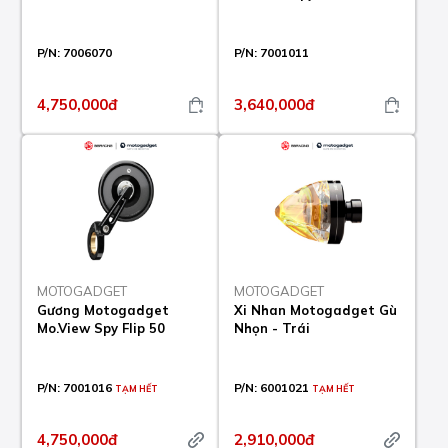
P/N:
7006070
P/N:
7001011
4,750,000đ
3,640,000đ
MOTOGADGET
MOTOGADGET
Gương Motogadget
Xi Nhan Motogadget Gù
Mo.View Spy Flip 50
Nhọn - Trái
P/N:
7001016
P/N:
6001021
TẠM HẾT
TẠM HẾT
4,750,000đ
2,910,000đ