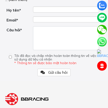
nơi hoạt động, liệu nó có hữu ích không, v.v.
Nếu bạn cần trợ giúp về phần khác, vui lòng không đặt
câu hỏi của bạn ở đây mà bên trong trang đó.
Họ tên*
Email*
Câu hỏi*
Tôi đã đọc và chấp nhận hoàn toàn thông tin về việc
sử dụng dữ liệu cá nhân
* Thông tin sẽ được bảo mật hoàn toàn
Gửi câu hỏi