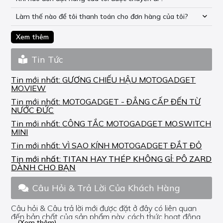
Làm thế nào để tôi thanh toán cho đơn hàng của tôi?
Xem thêm
Tin Tức
Tin mới nhất:
GƯƠNG CHIẾU HẬU MOTOGADGET
MO.VIEW
Tin mới nhất:
MOTOGADGET - ĐẲNG CẤP ĐẾN TỪ
NƯỚC ĐỨC
Tin mới nhất:
CÔNG TẮC MOTOGADGET MO.SWITCH
MINI
Tin mới nhất:
VÌ SAO KÍNH MOTOGADGET ĐẮT ĐỎ
Tin mới nhất:
TITAN HAY THÉP KHÔNG GỈ: PÔ ZARD
DÀNH CHO BẠN
Câu Hỏi & Trả Lời Của Khách Hàng
Câu hỏi & Câu trả lời mới được đặt ở đây có liên quan
đến bản chất của sản phẩm này, cách thức hoạt động,
... (Xem thêm)