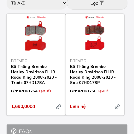
Lọc
BREMBO
BREMBO
Bố Thắng Brembo
Bố Thắng Brembo
Harley Davidson FLHR
Harley Davidson FLHR
Road King 2008-2020 -
Road King 2008-2020 -
Trước 07HD17SA
Sau 07HD17SP
P/N:
07HD17SA
P/N:
07HD17SP
TẠM HẾT
TẠM HẾT
1,690,000đ
Liên hệ
FAQs