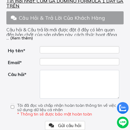
Tin mới nhất:
CÙM GA DOMINO FORMULA 1 DÂY GA
TRÊN
Câu Hỏi & Trả Lời Của Khách Hàng
Câu hỏi & Câu trả lời mới được đặt ở đây có liên quan
đến bản chất của sản phẩm này, cách thức hoạt động,
... (Xem thêm)
nơi hoạt động, liệu nó có hữu ích không, v.v.
Nếu bạn cần trợ giúp về phần khác, vui lòng không đặt
câu hỏi của bạn ở đây mà bên trong trang đó.
Họ tên*
Email*
Câu hỏi*
Tôi đã đọc và chấp nhận hoàn toàn thông tin về việc
sử dụng dữ liệu cá nhân
* Thông tin sẽ được bảo mật hoàn toàn
Gửi câu hỏi