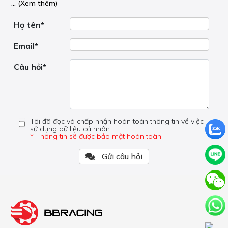
... (Xem thêm)
nơi hoạt động, liệu nó có hữu ích không, v.v.
Nếu bạn cần trợ giúp về phần khác, vui lòng không đặt
câu hỏi của bạn ở đây mà bên trong trang đó.
Họ tên*
Email*
Câu hỏi*
Tôi đã đọc và chấp nhận hoàn toàn thông tin về việc
sử dụng dữ liệu cá nhân
* Thông tin sẽ được bảo mật hoàn toàn
Gửi câu hỏi