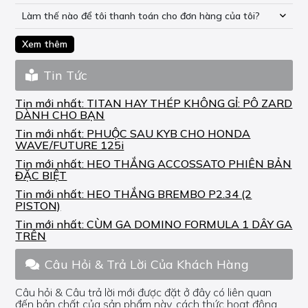
Làm thế nào để tôi thanh toán cho đơn hàng của tôi?
Xem thêm
Tin Tức
Tin mới nhất:
TITAN HAY THÉP KHÔNG GỈ: PÔ ZARD
DÀNH CHO BẠN
Tin mới nhất:
PHUỘC SAU KYB CHO HONDA
WAVE/FUTURE 125i
Tin mới nhất:
HEO THẮNG ACCOSSATO PHIÊN BẢN
ĐẶC BIỆT
Tin mới nhất:
HEO THẮNG BREMBO P2.34 (2
PISTON)
Tin mới nhất:
CÙM GA DOMINO FORMULA 1 DÂY GA
TRÊN
Câu Hỏi & Trả Lời Của Khách Hàng
Câu hỏi & Câu trả lời mới được đặt ở đây có liên quan
đến bản chất của sản phẩm này, cách thức hoạt động,