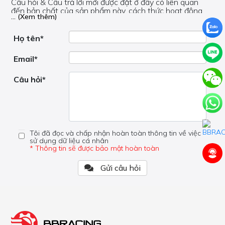
Câu hỏi & Câu trả lời mới được đặt ở đây có liên quan
đến bản chất của sản phẩm này, cách thức hoạt động,
... (Xem thêm)
nơi hoạt động, liệu nó có hữu ích không, v.v.
Nếu bạn cần trợ giúp về phần khác, vui lòng không đặt
câu hỏi của bạn ở đây mà bên trong trang đó.
Họ tên*
Email*
Câu hỏi*
Tôi đã đọc và chấp nhận hoàn toàn thông tin về việc
sử dụng dữ liệu cá nhân
* Thông tin sẽ được bảo mật hoàn toàn
Gửi câu hỏi