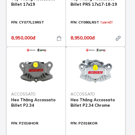
Billet 17x19
Billet PRS 17x17-18-19
P/N:
CY077L19RST
P/N:
CY080LRST
TẠM HẾT
8,950,000đ
8,950,000đ
ACCOSSATO
ACCOSSATO
Heo Thắng Accossato
Heo Thắng Accossato
Billet P2.34
Billet P2.34 Chrome
P/N:
PZ016HOR
P/N:
PZ016KOR