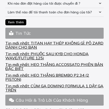
Khi nào đơn đặt hàng của tôi được chuyển đi ?
Làm thế nào để tôi thanh toán cho đơn hàng của tôi?
Xem thêm
Tin Tức
Tin mới nhất:
TITAN HAY THÉP KHÔNG GỈ: PÔ ZARD
DÀNH CHO BẠN
Tin mới nhất:
PHUỘC SAU KYB CHO HONDA
WAVE/FUTURE 125i
Tin mới nhất:
HEO THẮNG ACCOSSATO PHIÊN BẢN
ĐẶC BIỆT
Tin mới nhất:
HEO THẮNG BREMBO P2.34 (2
PISTON)
Tin mới nhất:
CÙM GA DOMINO FORMULA 1 DÂY GA
TRÊN
Câu Hỏi & Trả Lời Của Khách Hàng