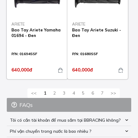
ARIETE
ARIETE
Bao Tay Ariete Yamaha
Bao Tay Ariete Suzuki -
01694 - Đen
Đen
P/N:
01694SSF
P/N:
01680SSF
640,000đ
640,000đ
<<
1
2
3
4
5
6
7
>>
FAQs
Tôi có cần tài khoản để mua sắm tại BBRACING không?
Phí vận chuyển trong nước là bao nhiêu ?