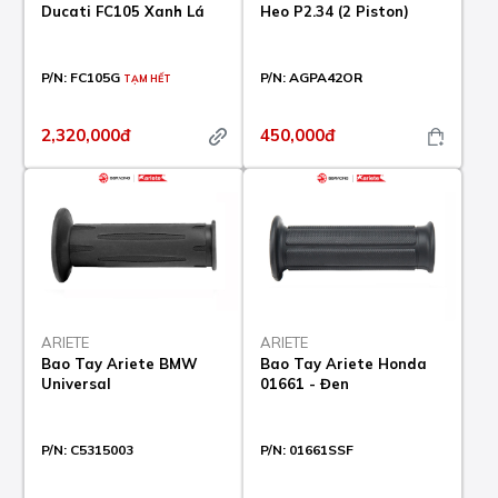
Ducati FC105 Xanh Lá
Heo P2.34 (2 Piston)
P/N:
FC105G
P/N:
AGPA42OR
TẠM HẾT
2,320,000đ
450,000đ
ARIETE
ARIETE
Bao Tay Ariete BMW
Bao Tay Ariete Honda
Universal
01661 - Đen
P/N:
C5315003
P/N:
01661SSF