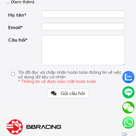
... (Xem thêm)
nơi hoạt động, liệu nó có hữu ích không, v.v.
Nếu bạn cần trợ giúp về phần khác, vui lòng không đặt
câu hỏi của bạn ở đây mà bên trong trang đó.
Họ tên*
Email*
Câu hỏi*
Tôi đã đọc và chấp nhận hoàn toàn thông tin về việc
sử dụng dữ liệu cá nhân
* Thông tin sẽ được bảo mật hoàn toàn
Gửi câu hỏi