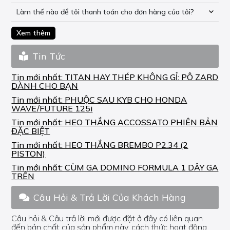
Làm thế nào để tôi thanh toán cho đơn hàng của tôi?
Xem thêm
Tin Tức
Tin mới nhất:
TITAN HAY THÉP KHÔNG GỈ: PÔ ZARD
DÀNH CHO BẠN
Tin mới nhất:
PHUỘC SAU KYB CHO HONDA
WAVE/FUTURE 125i
Tin mới nhất:
HEO THẮNG ACCOSSATO PHIÊN BẢN
ĐẶC BIỆT
Tin mới nhất:
HEO THẮNG BREMBO P2.34 (2
PISTON)
Tin mới nhất:
CÙM GA DOMINO FORMULA 1 DÂY GA
TRÊN
Câu Hỏi & Trả Lời Của Khách Hàng
Câu hỏi & Câu trả lời mới được đặt ở đây có liên quan
đến bản chất của sản phẩm này, cách thức hoạt động,