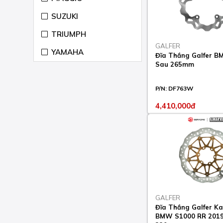
2018-23
SUZUKI
F 900 R 2020-23
TRIUMPH
F 900 XR 2020-23
GALFER
YAMAHA
Đĩa Thắng Galfer 
G 310 GS 2016-23
Sau 265mm
G 310 R 2016-23
P/N:
DF763W
HP2 ENDURO 2005-08
4,410,000đ
HP2 MEGAMOTO 2007-
11
HP2 SPORT 2008-11
HP4 1000 2013-14
K 1200 GT (K44) 2005-
08
GALFER
K 1200 LT 2000-09
Đĩa Thắng Galfer K
BMW S1000 RR 2019