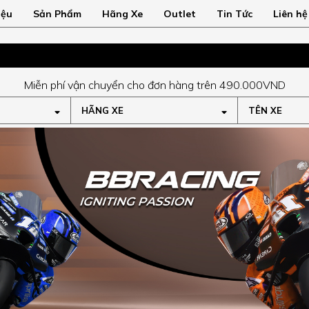
iệu
Sản Phẩm
Hãng Xe
Outlet
Tin Tức
Liên hệ
Miễn phí vận chuyển cho đơn hàng trên 490.000VND
HÃNG XE
TÊN XE