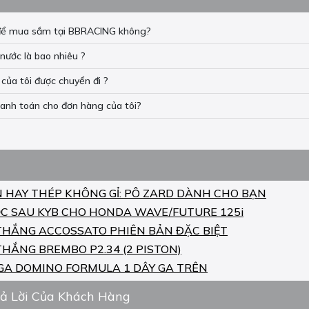
n để mua sắm tại BBRACING không?
nước là bao nhiêu ?
của tôi được chuyển đi ?
hanh toán cho đơn hàng của tôi?
N HAY THÉP KHÔNG GỈ: PÔ ZARD DÀNH CHO BẠN
C SAU KYB CHO HONDA WAVE/FUTURE 125i
THẮNG ACCOSSATO PHIÊN BẢN ĐẶC BIỆT
THẮNG BREMBO P2.34 (2 PISTON)
GA DOMINO FORMULA 1 DÂY GA TRÊN
rả Lời Của Khách Hàng