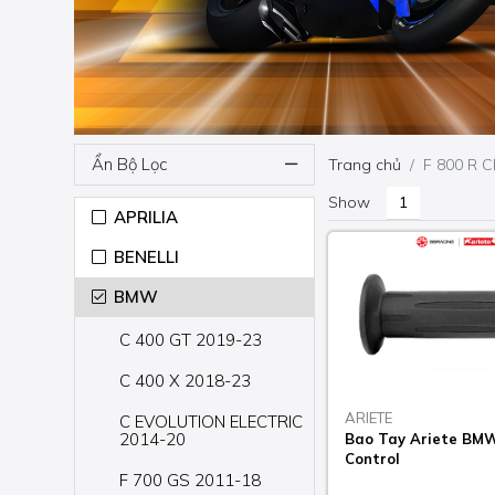
Ẩn Bộ Lọc
Trang chủ
F 800 R 
Show
APRILIA
BENELLI
BMW
C 400 GT 2019-23
C 400 X 2018-23
ARIETE
C EVOLUTION ELECTRIC
2014-20
Bao Tay Ariete BM
Control
F 700 GS 2011-18