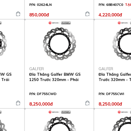
P/N:
02624LN
P/N:
68B407C0
TẠ
850,000đ
4,220,000đ
GALFER
GALFER
BMW GS
Đĩa Thắng Galfer BMW GS
Đĩa Thắng Galf
 Trái
1250 Trước 320mm - Phải
Trước 320mm - T
P/N:
DF755CWD
P/N:
DF755CWI
8,250,000đ
8,250,000đ