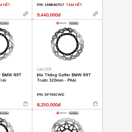
M HẾT
P/N:
168B407D7
TẠM HẾT
9,440,000đ
GALFER
er BMW R9T
Đĩa Thắng Galfer BMW R9T
rái
Trước 320mm - Phải
P/N:
DF755CWD
8,250,000đ