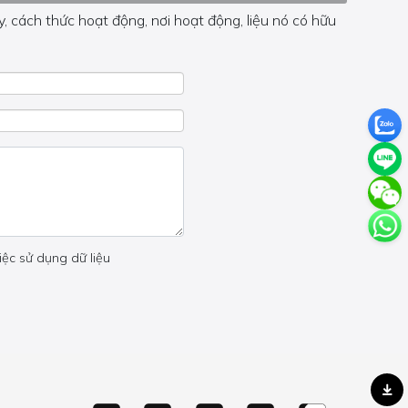
, cách thức hoạt động, nơi hoạt động, liệu nó có hữu
 trong trang đó.
iệc sử dụng dữ liệu