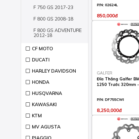
P/N:
02624L
F 750 GS 2017-23
850,000đ
F 800 GS 2008-18
F 800 GS ADVENTURE
2012-18
F 800 GT 2011-20
CF MOTO
F 800 R 2005-14
DUCATI
F 800 R 2015-20
HARLEY DAVIDSON
GALFER
Đĩa Thắng Galfer 
F 800 R CHRIS
HONDA
1250 Trước 320mm -
PFEIFFER EDITION
2009-11
HUSQVARNA
P/N:
DF755CWI
F 800 S 2006-11
KAWASAKI
8,250,000đ
F 800 ST 2006-12
KTM
F 850 GS 2018-23
MV AGUSTA
F 850 GS ADVENTURE
PIAGGIO