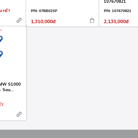
107670821
M HẾT
P/N:
07BB02SP
P/N:
107670821
1,310,000đ
2,133,000đ
BMW S1000
- Sau
ẾT