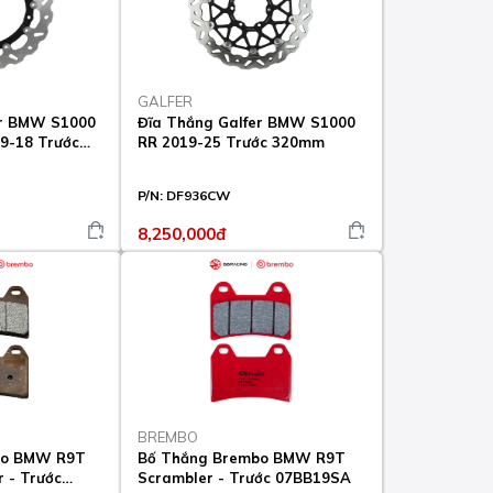
GALFER
er BMW S1000
Đĩa Thắng Galfer BMW S1000
9-18 Trước
RR 2019-25 Trước 320mm
P/N:
DF936CW
8,250,000đ
BREMBO
bo BMW R9T
Bố Thắng Brembo BMW R9T
r - Trước
Scrambler - Trước 07BB19SA