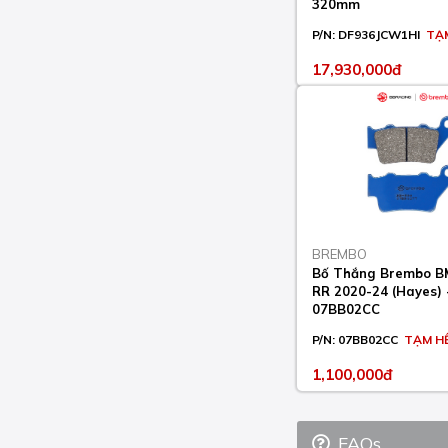
K 1200 R 2005-08
320mm
P/N:
DF936JCW1HI
TẠ
K 1200 R SPORT 2007-
11
17,930,000đ
K 1200 S 2003-08
K 1300 GT 2009-11
K 1300 R 2007-12
K 1300 S 2007-16
K 1600 BAGGER 2017-
23
BREMBO
Bố Thắng Brembo 
K 1600 GRAND AMERICA
RR 2020-24 (Hayes) 
2018-23
07BB02CC
P/N:
07BB02CC
TẠM H
K 1600 GT 2011-23
1,100,000đ
K 1600 GTL 2011-23
K 1600 GTL EXCLUSIVE
2013-20
FAQs