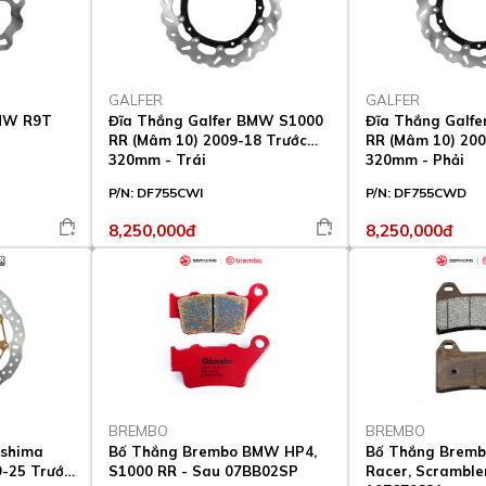
GALFER
GALFER
BMW R9T
Đĩa Thắng Galfer BMW S1000
Đĩa Thắng Galf
RR (Mâm 10) 2009-18 Trước
RR (Mâm 10) 200
320mm - Trái
320mm - Phải
P/N:
DF755CWI
P/N:
DF755CWD
8,250,000đ
8,250,000đ
BREMBO
BREMBO
ashima
Bố Thắng Brembo BMW HP4,
Bố Thắng Brem
-25 Trước
S1000 RR - Sau 07BB02SP
Racer, Scramble