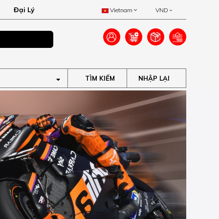
Đại Lý
Vietnam
VND
Ưu đãi lên đến 40
TÌM KIẾM