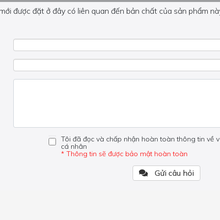
 mới được đặt ở đây có liên quan đến bản chất của sản phẩm này
 về phần khác, vui lòng không đặt câu hỏi của bạn ở đây mà bên
Tôi đã đọc và chấp nhận hoàn toàn thông tin về v
cá nhân
* Thông tin sẽ được bảo mật hoàn toàn
Gửi câu hỏi