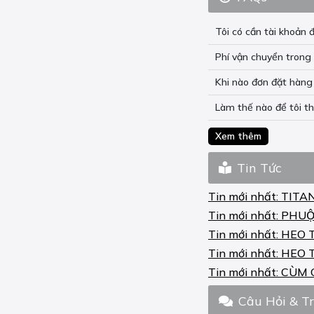
M 1000 R 2023
Tôi có cần tài khoả
M 1000 RR 2021-23
Phí vận chuyển trong 
R 1150 GS ADVENTURE
2002-05
Khi nào đơn đặt hàng 
R 1150 GS ADVENTURE
Làm thế nào để tôi t
ABS 2002-05
Xem thêm
R 1150 RS 2001-05
Tin Tức
R 1150 RS ABS 2001-05
R 1150 RT 2000-06
Tin mới nhất:
TITA
Tin mới nhất:
PHUỘ
R 1150 RT ABS 2000-06
Tin mới nhất:
HEO 
R 1200 C 2003-05
Tin mới nhất:
HEO 
Tin mới nhất:
CÙM 
R 1200 C ABS 2003-05
R 1200 GS 2004-12
Câu Hỏi & T