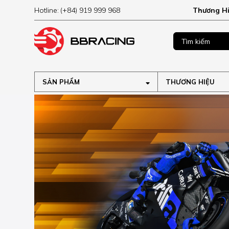
Hotline:
(+84) 919 999 968
Thương H
MUA NGAY
ập tại
SẢN PHẨM
THƯƠNG HIỆU