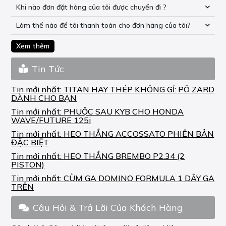
Khi nào đơn đặt hàng của tôi được chuyển đi ?
Làm thế nào để tôi thanh toán cho đơn hàng của tôi?
Xem thêm
Tin Tức
Tin mới nhất:
TITAN HAY THÉP KHÔNG GỈ: PÔ ZARD
DÀNH CHO BẠN
Tin mới nhất:
PHUỘC SAU KYB CHO HONDA
WAVE/FUTURE 125i
Tin mới nhất:
HEO THẮNG ACCOSSATO PHIÊN BẢN
ĐẶC BIỆT
Tin mới nhất:
HEO THẮNG BREMBO P2.34 (2
PISTON)
Tin mới nhất:
CÙM GA DOMINO FORMULA 1 DÂY GA
TRÊN
Câu Hỏi & Trả Lời Của Khách Hàng