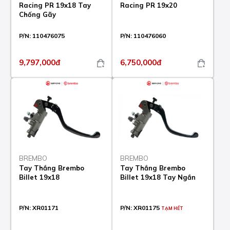
Racing PR 19x18 Tay
Racing PR 19x20
Chống Gãy
P/N:
110476075
P/N:
110476060
9,797,000đ
6,750,000đ
BREMBO
BREMBO
Tay Thắng Brembo
Tay Thắng Brembo
Billet 19x18
Billet 19x18 Tay Ngắn
P/N:
XR01171
P/N:
XR01175
TẠM HẾT