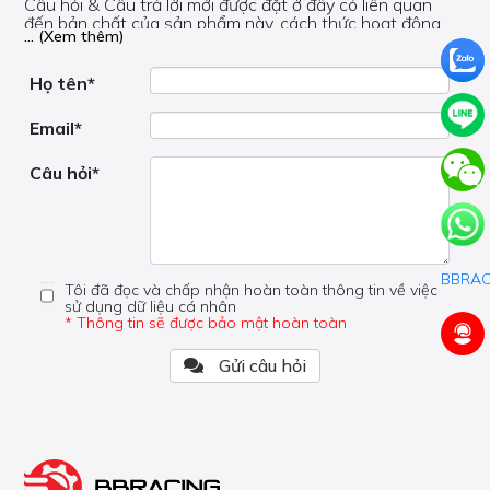
Câu hỏi & Câu trả lời mới được đặt ở đây có liên quan
đến bản chất của sản phẩm này, cách thức hoạt động,
... (Xem thêm)
nơi hoạt động, liệu nó có hữu ích không, v.v.
Nếu bạn cần trợ giúp về phần khác, vui lòng không đặt
câu hỏi của bạn ở đây mà bên trong trang đó.
Họ tên*
Email*
Câu hỏi*
Tôi đã đọc và chấp nhận hoàn toàn thông tin về việc
sử dụng dữ liệu cá nhân
* Thông tin sẽ được bảo mật hoàn toàn
Gửi câu hỏi