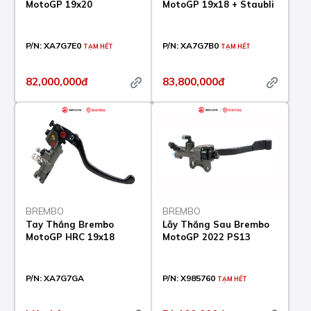
MotoGP 19x20
MotoGP 19x18 + Staubli
P/N:
XA7G7E0
P/N:
XA7G7B0
TẠM HẾT
TẠM HẾT
82,000,000đ
83,800,000đ
BREMBO
BREMBO
Tay Thắng Brembo
Lẫy Thắng Sau Brembo
MotoGP HRC 19x18
MotoGP 2022 PS13
P/N:
XA7G7GA
P/N:
X985760
TẠM HẾT