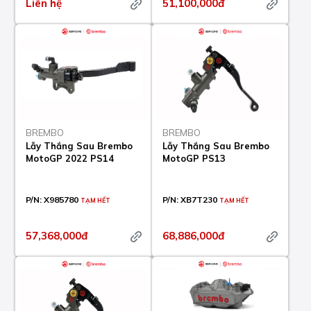
Liên hệ
51,100,000đ
BREMBO
BREMBO
Lẫy Thắng Sau Brembo
Lẫy Thắng Sau Brembo
MotoGP 2022 PS14
MotoGP PS13
P/N:
X985780
P/N:
XB7T230
TẠM HẾT
TẠM HẾT
57,368,000đ
68,886,000đ