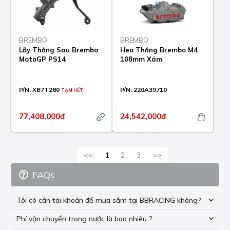
BREMBO
BREMBO
Lẫy Thắng Sau Brembo
Heo Thắng Brembo M4
MotoGP PS14
108mm Xám
P/N:
XB7T280
P/N:
220A39710
TẠM HẾT
77,408,000đ
24,542,000đ
<<
1
2
3
>>
FAQs
Tôi có cần tài khoản để mua sắm tại BBRACING không?
Phí vận chuyển trong nước là bao nhiêu ?