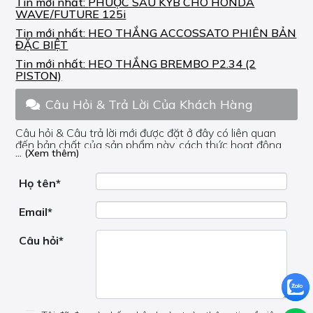
Tin mới nhất:
PHUỘC SAU KYB CHO HONDA
WAVE/FUTURE 125i
Tin mới nhất:
HEO THẮNG ACCOSSATO PHIÊN BẢN
ĐẶC BIỆT
Tin mới nhất:
HEO THẮNG BREMBO P2.34 (2
PISTON)
Câu Hỏi & Trả Lời Của Khách Hàng
Câu hỏi & Câu trả lời mới được đặt ở đây có liên quan
đến bản chất của sản phẩm này, cách thức hoạt động,
... (Xem thêm)
nơi hoạt động, liệu nó có hữu ích không, v.v.
Nếu bạn cần trợ giúp về phần khác, vui lòng không đặt
câu hỏi của bạn ở đây mà bên trong trang đó.
Họ tên*
Email*
Câu hỏi*