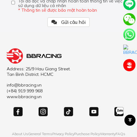
Tôi đã đọc và chấp nhận hoàn toàn thông tin về việc
sử dụng dữ liệu cá nhân
* Thông tin sẽ được bảo mật hoàn toàn
Gửi câu hỏi
Address: 25/9 Hau Giang Street.
Tan Binh District. HCMC
info@bbracing.vn
(+84) 919 999 968
www.bbracing.vn
About Us
General Terms
Privacy Policy
Purchase Policy
Warranty
FAQs