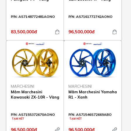
P/N:
AS7148772481AONO
P/N:
AS7161772742AONO
83,500,000đ
96,500,000đ
MARCHESINI
MARCHESINI
Mâm Marchesini
Mâm Marchesini Yamaha
Kawasaki ZX-10R - Vàng
R1 - Xanh
P/N:
AS7155372670AONO
P/N:
AS71546S72669ABO
TẠM HẾT
TẠM HẾT
96,500,000đ
96,500,000đ