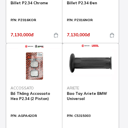
Billet P2.34 Chrome
Billet P2.34 Đen
P/N:
PZ016KOR
P/N:
PZ016NOR
7,130,000đ
7,130,000đ
ACCOSSATO
ARIETE
Bố Thắng Accossato
Bao Tay Ariete BMW
Heo P2.34 (2 Piston)
Universal
P/N:
AGPA42OR
P/N:
C5315003