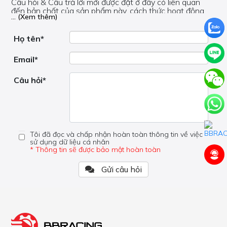
Câu hỏi & Câu trả lời mới được đặt ở đây có liên quan
đến bản chất của sản phẩm này, cách thức hoạt động,
... (Xem thêm)
nơi hoạt động, liệu nó có hữu ích không, v.v.
Nếu bạn cần trợ giúp về phần khác, vui lòng không đặt
câu hỏi của bạn ở đây mà bên trong trang đó.
Họ tên*
Email*
Câu hỏi*
Tôi đã đọc và chấp nhận hoàn toàn thông tin về việc
sử dụng dữ liệu cá nhân
* Thông tin sẽ được bảo mật hoàn toàn
Gửi câu hỏi