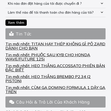
Khi nào đơn đặt hàng của tôi được chuyển đi ?
Làm thế nào để tôi thanh toán cho đơn hàng của tôi?
Xem thêm
Tin Tức
Tin mới nhất:
TITAN HAY THÉP KHÔNG GỈ: PÔ ZARD
DÀNH CHO BẠN
Tin mới nhất:
PHUỘC SAU KYB CHO HONDA
WAVE/FUTURE 125i
Tin mới nhất:
HEO THẮNG ACCOSSATO PHIÊN BẢN
ĐẶC BIỆT
Tin mới nhất:
HEO THẮNG BREMBO P2.34 (2
PISTON)
Tin mới nhất:
CÙM GA DOMINO FORMULA 1 DÂY GA
TRÊN
Câu Hỏi & Trả Lời Của Khách Hàng