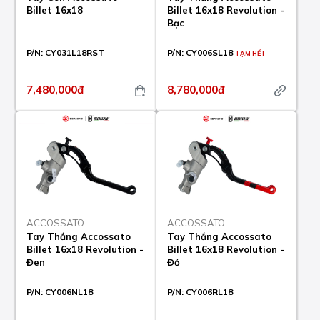
Billet 16x18
Billet 16x18 Revolution -
Bạc
P/N:
CY031L18RST
P/N:
CY006SL18
TẠM HẾT
7,480,000đ
8,780,000đ
ACCOSSATO
ACCOSSATO
Tay Thắng Accossato
Tay Thắng Accossato
Billet 16x18 Revolution -
Billet 16x18 Revolution -
Đen
Đỏ
P/N:
CY006NL18
P/N:
CY006RL18