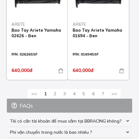
ARIETE
ARIETE
Bao Tay Ariete Yamaha
Bao Tay Ariete Yamaha
02626 - Đen
01694 - Đen
P/N:
02626SSF
P/N:
01694SSF
640,000đ
640,000đ
<<
1
2
3
4
5
6
7
>>
FAQs
Tôi có cần tài khoản để mua sắm tại BBRACING không?
Phí vận chuyển trong nước là bao nhiêu ?