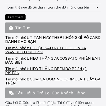
Làm thế nào để tôi thanh toán cho đơn hàng của tôi?
Xem thêm
Tin Tức
Tin mới nhất:
TITAN HAY THÉP KHÔNG GỈ: PÔ ZARD
DÀNH CHO BẠN
Tin mới nhất:
PHUỘC SAU KYB CHO HONDA
WAVE/FUTURE 125i
Tin mới nhất:
HEO THẮNG ACCOSSATO PHIÊN BẢN
ĐẶC BIỆT
Tin mới nhất:
HEO THẮNG BREMBO P2.34 (2
PISTON)
Tin mới nhất:
CÙM GA DOMINO FORMULA 1 DÂY GA
TRÊN
Câu Hỏi & Trả Lời Của Khách Hàng
Câu hỏi & Câu trả lời mới được đặt ở đây có liên quan