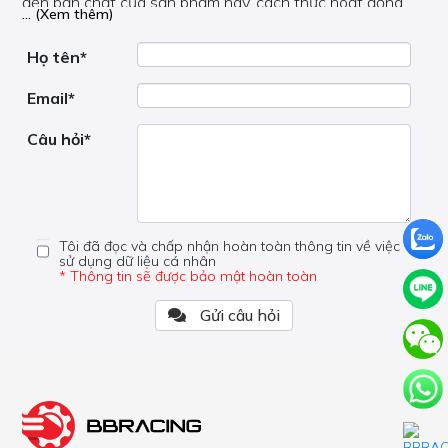
đến bản chất của sản phẩm này, cách thức hoạt động,
... (Xem thêm)
nơi hoạt động, liệu nó có hữu ích không, v.v.
Nếu bạn cần trợ giúp về phần khác, vui lòng không đặt
câu hỏi của bạn ở đây mà bên trong trang đó.
Họ tên*
Email*
Câu hỏi*
Tôi đã đọc và chấp nhận hoàn toàn thông tin về việc
sử dụng dữ liệu cá nhân
* Thông tin sẽ được bảo mật hoàn toàn
Gửi câu hỏi