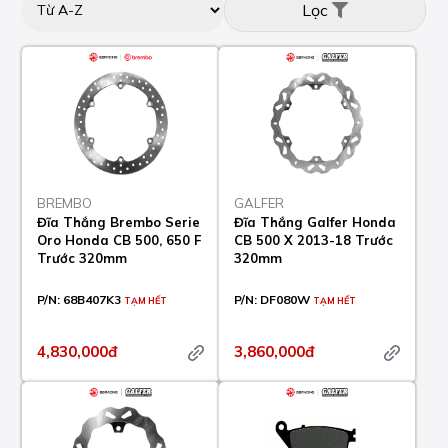
Lọc
BREMBO
GALFER
Đĩa Thắng Brembo Serie
Đĩa Thắng Galfer Honda
Oro Honda CB 500, 650 F
CB 500 X 2013-18 Trước
Trước 320mm
320mm
P/N:
68B407K3
P/N:
DF080W
TẠM HẾT
TẠM HẾT
4,830,000đ
3,860,000đ