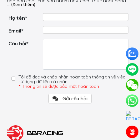
đến bản chất của sản phẩm này, cách thức hoạt động,
... (Xem thêm)
nơi hoạt động, liệu nó có hữu ích không, v.v.
Nếu bạn cần trợ giúp về phần khác, vui lòng không đặt
câu hỏi của bạn ở đây mà bên trong trang đó.
Họ tên*
Email*
Câu hỏi*
Tôi đã đọc và chấp nhận hoàn toàn thông tin về việc
sử dụng dữ liệu cá nhân
* Thông tin sẽ được bảo mật hoàn toàn
Gửi câu hỏi