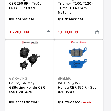
CBR 250 RR - Trước
Triumph T100, T120 -
FD140 Sintered
Trước FD140 Semi
Metallic
P/N:
FD140G1370
P/N:
FD266G1054
1,220,000đ
1,000,000đ
GB RACING
BREMBO
Bảo Vệ Lốc Máy
Bố Thắng Brembo
GBRacing Honda CBR
Honda CBR 650 R - Sau
650 F 2014-20
07HO53CC
P/N:
ECCBR650F2014
P/N:
07HO53CC
TẠM HẾT