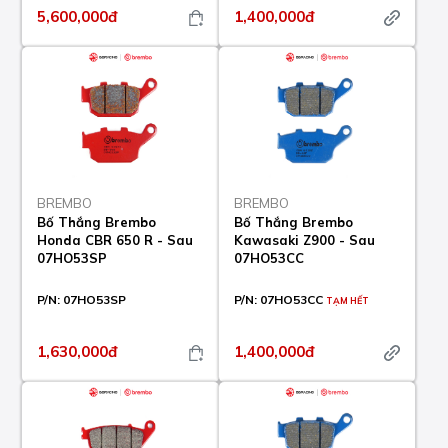
5,600,000đ
1,400,000đ
BREMBO
BREMBO
Bố Thắng Brembo
Bố Thắng Brembo
Honda CBR 650 R - Sau
Kawasaki Z900 - Sau
07HO53SP
07HO53CC
P/N:
07HO53SP
P/N:
07HO53CC
TẠM HẾT
1,630,000đ
1,400,000đ