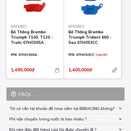
BREMBO
BREMBO
Bố Thắng Brembo
Bố Thắng Brembo
Triumph T100, T120 -
Triumph Trident 660 -
Trước 07HO30SA
Sau 07HO53CC
P/N:
07HO30SA
P/N:
07HO53CC
TẠM HẾT
1,490,000đ
1,400,000đ
FAQs
Tôi có cần tài khoản để mua sắm tại BBRACING không?
Phí vận chuyển trong nước là bao nhiêu ?
Khi nào đơn đặt hàng của tôi được chuyển đi ?