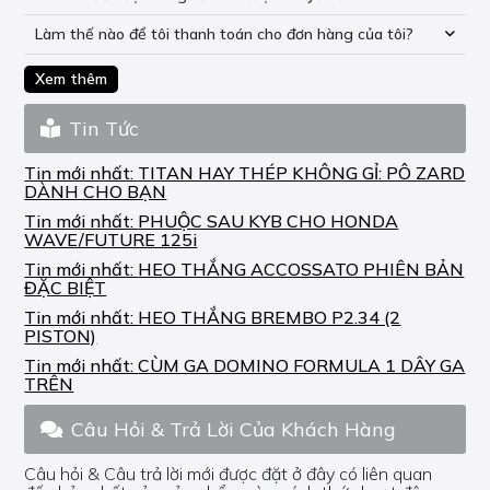
Làm thế nào để tôi thanh toán cho đơn hàng của tôi?
Xem thêm
Tin Tức
Tin mới nhất:
TITAN HAY THÉP KHÔNG GỈ: PÔ ZARD
DÀNH CHO BẠN
Tin mới nhất:
PHUỘC SAU KYB CHO HONDA
WAVE/FUTURE 125i
Tin mới nhất:
HEO THẮNG ACCOSSATO PHIÊN BẢN
ĐẶC BIỆT
Tin mới nhất:
HEO THẮNG BREMBO P2.34 (2
PISTON)
Tin mới nhất:
CÙM GA DOMINO FORMULA 1 DÂY GA
TRÊN
Câu Hỏi & Trả Lời Của Khách Hàng
Câu hỏi & Câu trả lời mới được đặt ở đây có liên quan