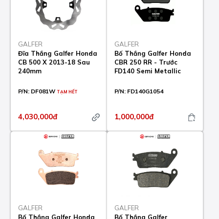
GALFER
GALFER
Đĩa Thắng Galfer Honda
Bố Thắng Galfer Honda
CB 500 X 2013-18 Sau
CBR 250 RR - Trước
240mm
FD140 Semi Metallic
P/N:
DF081W
P/N:
FD140G1054
TẠM HẾT
4,030,000đ
1,000,000đ
GALFER
GALFER
Bố Thắng Galfer Honda
Bố Thắng Galfer