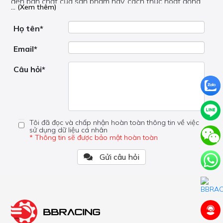
đến bản chất của sản phẩm này, cách thức hoạt động,
... (Xem thêm)
nơi hoạt động, liệu nó có hữu ích không, v.v.
Nếu bạn cần trợ giúp về phần khác, vui lòng không đặt
câu hỏi của bạn ở đây mà bên trong trang đó.
Họ tên*
Email*
Câu hỏi*
Tôi đã đọc và chấp nhận hoàn toàn thông tin về việc
sử dụng dữ liệu cá nhân
* Thông tin sẽ được bảo mật hoàn toàn
Gửi câu hỏi