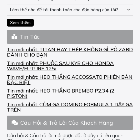
Làm thế nào để tôi thanh toán cho đơn hàng của tôi?
Xem thêm
Tin Tức
Tin mới nhất:
TITAN HAY THÉP KHÔNG GỈ: PÔ ZARD
DÀNH CHO BẠN
Tin mới nhất:
PHUỘC SAU KYB CHO HONDA
WAVE/FUTURE 125i
Tin mới nhất:
HEO THẮNG ACCOSSATO PHIÊN BẢN
ĐẶC BIỆT
Tin mới nhất:
HEO THẮNG BREMBO P2.34 (2
PISTON)
Tin mới nhất:
CÙM GA DOMINO FORMULA 1 DÂY GA
TRÊN
Câu Hỏi & Trả Lời Của Khách Hàng
Câu hỏi & Câu trả lời mới được đặt ở đây có liên quan