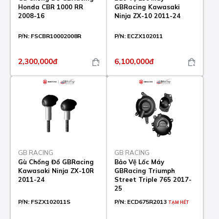
Honda CBR 1000 RR
GBRacing Kawasaki
2008-16
Ninja ZX-10 2011-24
P/N:
FSCBR10002008R
P/N:
ECZX102011
2,300,000đ
6,100,000đ
GB RACING
GB RACING
Gù Chống Đổ GBRacing
Bảo Vệ Lốc Máy
Kawasaki Ninja ZX-10R
GBRacing Triumph
2011-24
Street Triple 765 2017-
25
P/N:
FSZX102011S
P/N:
ECD675R2013
TẠM HẾT