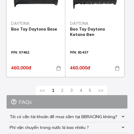
DAYTONA
DAYTONA
Bao Tay Daytona Base
Bao Tay Daytona
Katana Đen
P/N:
97462
P/N:
81437
460,000đ
460,000đ
<<
1
2
3
4
5
>>
FAQs
Tôi có cần tài khoản để mua sắm tại BBRACING không?
Phí vận chuyển trong nước là bao nhiêu ?