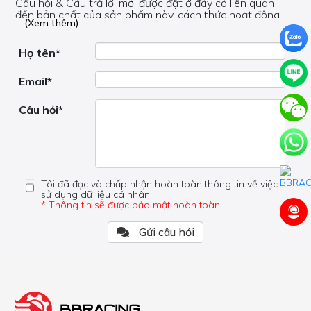
Câu hỏi & Câu trả lời mới được đặt ở đây có liên quan
đến bản chất của sản phẩm này, cách thức hoạt động,
... (Xem thêm)
nơi hoạt động, liệu nó có hữu ích không, v.v.
Nếu bạn cần trợ giúp về phần khác, vui lòng không đặt
câu hỏi của bạn ở đây mà bên trong trang đó.
Họ tên*
Email*
Câu hỏi*
Tôi đã đọc và chấp nhận hoàn toàn thông tin về việc
sử dụng dữ liệu cá nhân
* Thông tin sẽ được bảo mật hoàn toàn
Gửi câu hỏi