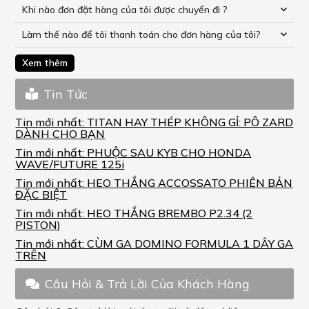
Khi nào đơn đặt hàng của tôi được chuyển đi ?
Làm thế nào để tôi thanh toán cho đơn hàng của tôi?
Xem thêm
Tin Tức
Tin mới nhất:
TITAN HAY THÉP KHÔNG GỈ: PÔ ZARD
DÀNH CHO BẠN
Tin mới nhất:
PHUỘC SAU KYB CHO HONDA
WAVE/FUTURE 125i
Tin mới nhất:
HEO THẮNG ACCOSSATO PHIÊN BẢN
ĐẶC BIỆT
Tin mới nhất:
HEO THẮNG BREMBO P2.34 (2
PISTON)
Tin mới nhất:
CÙM GA DOMINO FORMULA 1 DÂY GA
TRÊN
Câu Hỏi & Trả Lời Của Khách Hàng