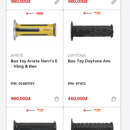
980,000đ
980,000đ
ARIETE
DAYTONA
Bao tay Ariete Harri's E
Bao Tay Daytona Ami
- Vàng & Đen
P/N:
01687FEY
P/N:
97472
980,000đ
460,000đ