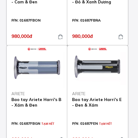
- Cam & Đen
- Đỏ & Xanh Dương
P/N:
01687FBON
P/N:
01687FBRA
980,000đ
980,000đ
ARIETE
ARIETE
Bao tay Ariete Harri's B
Bao tay Ariete Harri's E
- Xám & Đen
- Đen & Xám
P/N:
01687FBGN
P/N:
01687FEN
TẠM HẾT
TẠM HẾT