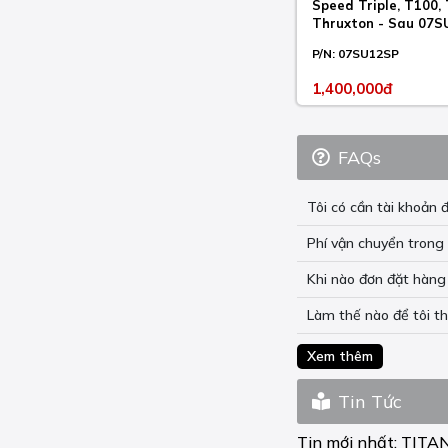
KLZ VERSYS 1000 2012-
Speed Triple, T100,
18
Thruxton - Sau 07
P/N:
07SU12SP
KLZ VERSYS 1000 2019-
23
1,400,000đ
KLZ VERSYS S 1000
2021-23
FAQs
KLZ VERSYS SE 1000
2019-23
Tôi có cần tài khoả
KLZ VERSYS SE TOURER
(ALL) 1000 2019-23
Phí vận chuyển trong 
KX 250 2021-23
Khi nào đơn đặt hàng 
KX 450 2021-23
Làm thế nào để tôi t
KX F 250 2004-20
Xem thêm
KX F 450 2006-20
Tin Tức
KX X 250 2021-23
Tin mới nhất:
TITA