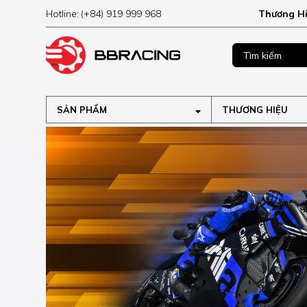
Hotline:
(+84) 919 999 968
Thương H
MUA NGAY
ập tại
SẢN PHẨM
THƯƠNG HIỆU