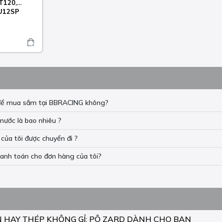
 T120,
SU12SP
n để mua sắm tại BBRACING không?
nước là bao nhiêu ?
của tôi được chuyển đi ?
hanh toán cho đơn hàng của tôi?
N HAY THÉP KHÔNG GỈ: PÔ ZARD DÀNH CHO BẠN