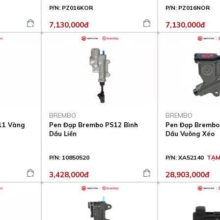
P/N:
PZ016KOR
P/N:
PZ016NOR
7,130,000đ
7,130,000đ
BREMBO
BREMBO
11 Vàng
Pen Đạp Brembo PS12 Bình
Pen Đạp Brembo
Dầu Liền
Dầu Vuông Xéo
P/N:
10850520
P/N:
XA52140
TẠM
3,428,000đ
28,903,000đ