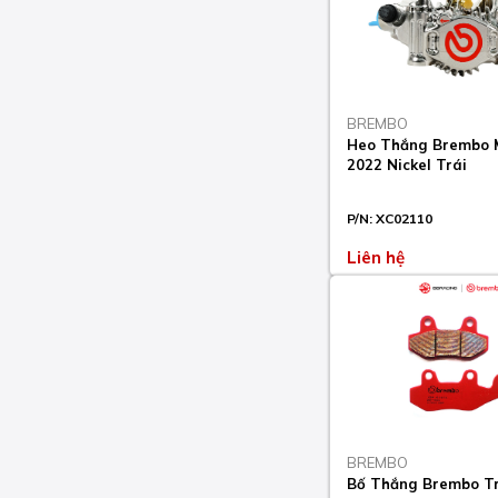
2017-23
KLX 125 2010-16
KLX 250 2009-19
BREMBO
KLX D-TRACKER 125
Heo Thắng Brembo 
2010-14
2022 Nickel Trái
KLX D-TRACKER 150
2016
P/N:
XC02110
KLX L 125 2003-06
Liên hệ
KLX L 150 2015
KLX R 450 2007-23
KLX S 250 2006-07
KLX S 250 2009-14
KLX SF 250 2009-10
BREMBO
Bố Thắng Brembo T