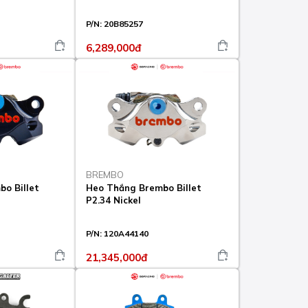
P/N:
20B85257
6,289,000đ
BREMBO
o Billet
Heo Thắng Brembo Billet
P2.34 Nickel
P/N:
120A44140
21,345,000đ