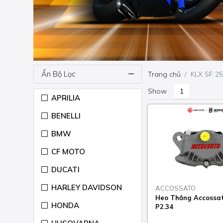
Ẩn Bộ Lọc
Trang chủ
KLX SF 2
Show
APRILIA
BENELLI
BMW
CF MOTO
DUCATI
HARLEY DAVIDSON
ACCOSSATO
Heo Thắng Accossat
HONDA
P2.34