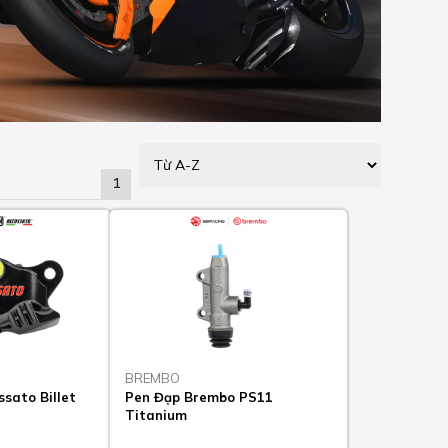
1
BREMBO
sato Billet
Pen Đạp Brembo PS11
Titanium