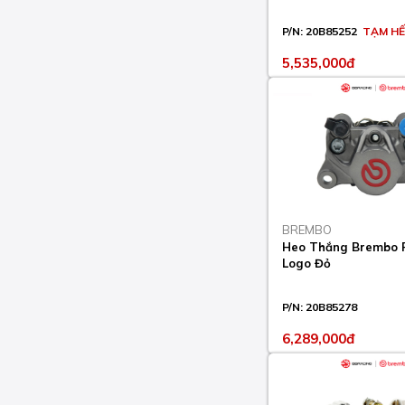
2019-21
P/N:
20B85252
TẠM H
KL SUPER SHERPA 250
2000-10
5,535,000đ
KLE VERSYS 650 2007-
14
KLE VERSYS 650 2015
KLE VERSYS 650 2016
KLE VERSYS ABS 650
2007-14
BREMBO
KLE VERSYS ABS 650
Heo Thắng Brembo 
2015
Logo Đỏ
KLE VERSYS ABS 650
2016-23
P/N:
20B85278
6,289,000đ
KLE VERSYS ABS
TOURER (ALL) 650
2017-23
KLE VERSYS-X 300