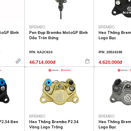
BREMBO
BREMBO
toGP Bình
Pen Đạp Brembo MotoGP Bình
Heo Thắng Brem
Dầu Tròn Đứng
Logo Bạc
T
P/N:
XA2C610
P/N:
20516181
46,714,000đ
4,620,000đ
BREMBO
BREMBO
P2.34 Đen
Heo Thắng Brembo P2.34
Heo Thắng Brem
Vàng Logo Trắng
Logo Bạc