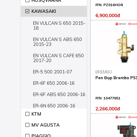
HUSQVARNA
P/N:
PZ016HOR
KAWASAKI
6,900,000đ
EN VULCAN S 650 2015-
18
EN VULCAN S ABS 650
2015-23
EN VULCAN S CAFE 650
2017-20
ER-5 500 2001-07
BREMBO
Pen Đạp Brembo PS
ER-6F 650 2006-16
ER-6F ABS 650 2006-16
P/N:
10477651
ER-6N 650 2006-16
2,266,000đ
KTM
ER-6N ABS 650 2006-16
MV AGUSTA
GTR 1400 2008-20
PIAGGIO