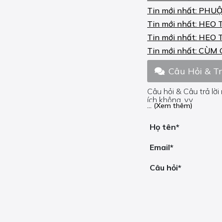
KX X 450 2021-23
Tin mới nhất:
PHUỘ
MULE PRO-FX 800 2015-
Tin mới nhất:
HEO 
18
Tin mới nhất:
HEO 
NINJA (BX) 125 2019-23
Tin mới nhất:
CÙM 
NINJA 300 2012-16
Câu Hỏi & T
NINJA 400 2018-23
Câu hỏi & Câu trả lời
ích không, v.v.
NINJA ABS 300 2012-16
... (Xem thêm)
Nếu bạn cần trợ giúp
NINJA ABS 650 2017-23
Họ tên*
NINJA R 250 2008-12
Email*
NINJA SL 250 2015-16
Câu hỏi*
NINJA SL ABS 250 2015-
16
NINJA SX 1000 2020-23
NINJA TOURER ABS 650