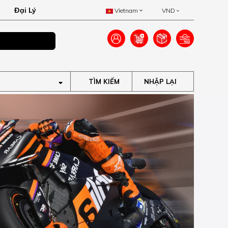
Đại Lý
Vietnam
VND
Ưu đãi lên đến 40
TÌM KIẾM