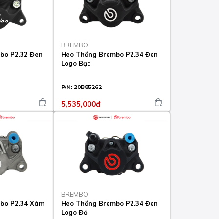
BREMBO
bo P2.32 Đen
Heo Thắng Brembo P2.34 Đen
Logo Bạc
P/N:
20B85262
5,535,000đ
BREMBO
bo P2.34 Xám
Heo Thắng Brembo P2.34 Đen
Logo Đỏ