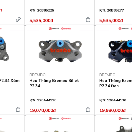
ẾT
P/N:
20B85225
P/N:
20B85277
5,535,000đ
5,535,000đ
BREMBO
BREMBO
P2.34 Xám
Heo Thắng Brembo Billet
Heo Thắng Bremb
P2.34
P2.34 Đen
P/N:
120A44110
P/N:
120A44130
19,070,000đ
19,980,000đ