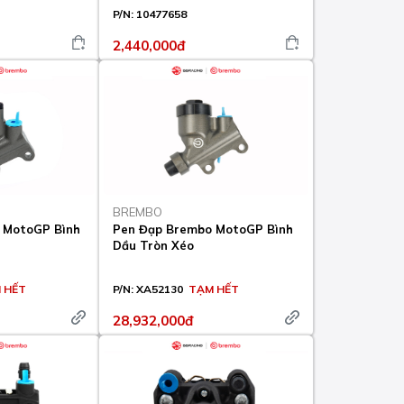
P/N:
10477658
2,440,000đ
BREMBO
 MotoGP Bình
Pen Đạp Brembo MotoGP Bình
Dầu Tròn Xéo
 HẾT
P/N:
XA52130
TẠM HẾT
28,932,000đ