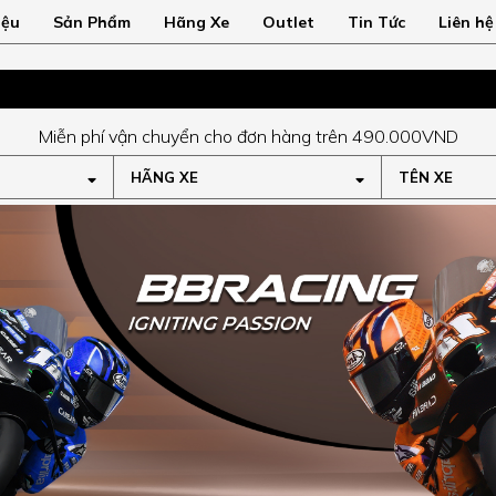
iệu
Sản Phẩm
Hãng Xe
Outlet
Tin Tức
Liên hệ
Miễn phí vận chuyển cho đơn hàng trên 490.000VND
HÃNG XE
TÊN XE