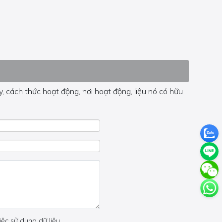
, cách thức hoạt động, nơi hoạt động, liệu nó có hữu
 trong trang đó.
iệc sử dụng dữ liệu