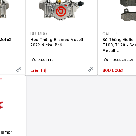
BREMBO
GALFER
Moto3
Heo Thắng Brembo Moto3
Bố Thắng Galfer
2022 Nickel Phải
T100, T120 - Sa
Metallic
P/N:
XC02111
P/N:
FD086G1054
Liên hệ
800,000đ
riumph