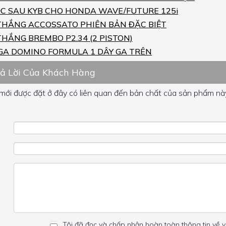
C SAU KYB CHO HONDA WAVE/FUTURE 125i
THẮNG ACCOSSATO PHIÊN BẢN ĐẶC BIỆT
THẮNG BREMBO P2.34 (2 PISTON)
GA DOMINO FORMULA 1 DÂY GA TRÊN
rả Lời Của Khách Hàng
 mới được đặt ở đây có liên quan đến bản chất của sản phẩm này
 về phần khác, vui lòng không đặt câu hỏi của bạn ở đây mà bên
Tôi đã đọc và chấp nhận hoàn toàn thông tin về v