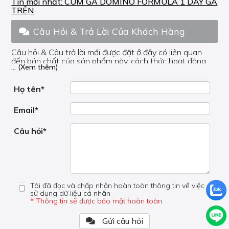
Tin mới nhất:
CÙM GA DOMINO FORMULA 1 DÂY GA
TRÊN
Câu Hỏi & Trả Lời Của Khách Hàng
Câu hỏi & Câu trả lời mới được đặt ở đây có liên quan
đến bản chất của sản phẩm này, cách thức hoạt động,
... (Xem thêm)
nơi hoạt động, liệu nó có hữu ích không, v.v.
Nếu bạn cần trợ giúp về phần khác, vui lòng không đặt
câu hỏi của bạn ở đây mà bên trong trang đó.
Họ tên*
Email*
Câu hỏi*
Tôi đã đọc và chấp nhận hoàn toàn thông tin về việc
sử dụng dữ liệu cá nhân
* Thông tin sẽ được bảo mật hoàn toàn
Gửi câu hỏi