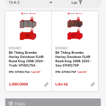
Lọc
BREMBO
BREMBO
Bố Thắng Brembo
Bố Thắng Brembo
Harley Davidson FLHR
Harley Davidson FLHR
Road King 2008-2020 -
Road King 2008-2020 -
Trước 07HD17SA
Sau 07HD17SP
P/N:
07HD17SA
P/N:
07HD17SP
TẠM HẾT
TẠM HẾT
1,690,000đ
Liên hệ
FAQs