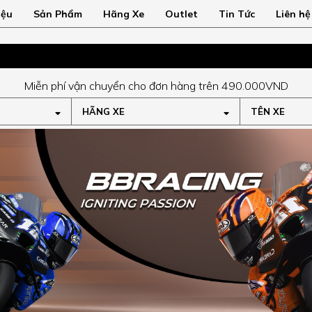
iệu
Sản Phẩm
Hãng Xe
Outlet
Tin Tức
Liên hệ
Miễn phí vận chuyển cho đơn hàng trên 490.000VND
HÃNG XE
TÊN XE