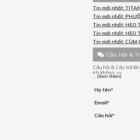
Tin mới nhất:
TITA
Tin mới nhất:
PHUỘ
Tin mới nhất:
HEO 
Tin mới nhất:
HEO 
Tin mới nhất:
CÙM 
Câu Hỏi & T
Câu hỏi & Câu trả lời
ích không, v.v.
... (Xem thêm)
Nếu bạn cần trợ giúp
Họ tên*
Email*
Câu hỏi*