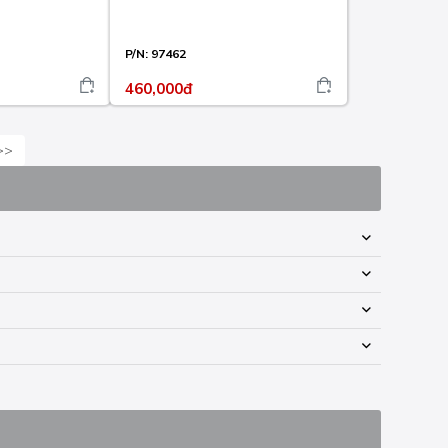
P/N:
97462
460,000đ
>>