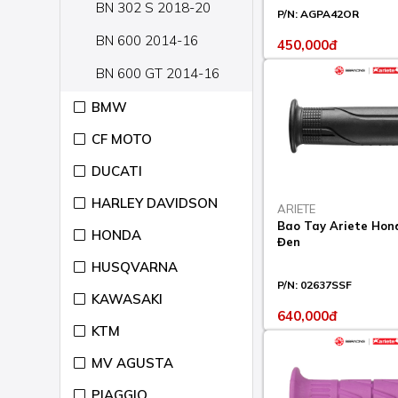
BN 302 S 2018-20
P/N:
AGPA42OR
BN 600 2014-16
450,000đ
BN 600 GT 2014-16
BN 600 R 2015-16
BMW
CF MOTO
CAFFE' NERO 250 2008-
13
DUCATI
IMPERIALE 400 2019-23
HARLEY DAVIDSON
ARIETE
LEONCINO 125 2019-23
Bao Tay Ariete Hon
HONDA
Đen
LEONCINO 250 2018-23
HUSQVARNA
LEONCINO 500 2018-23
P/N:
02637SSF
KAWASAKI
640,000đ
LEONCINO 500 TRAIL
KTM
2018-23
MV AGUSTA
LEONCINO 800 2020-23
PIAGGIO
LEONCINO 800 TRAIL