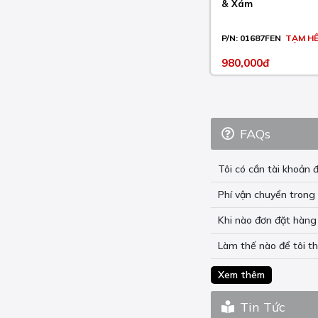
& Xám
P/N:
01687FEN
TẠM H
980,000đ
FAQs
Tôi có cần tài khoả
Phí vận chuyển trong 
Khi nào đơn đặt hàng 
Làm thế nào để tôi t
Xem thêm
Tin Tức