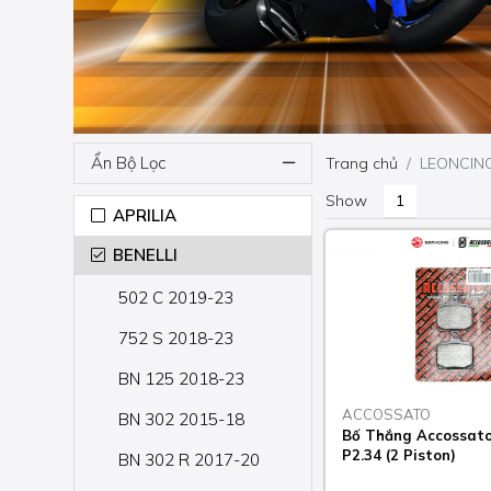
Ẩn Bộ Lọc
Trang chủ
LEONCINO
Show
APRILIA
BENELLI
502 C 2019-23
752 S 2018-23
BN 125 2018-23
ACCOSSATO
BN 302 2015-18
Bố Thắng Accossat
P2.34 (2 Piston)
BN 302 R 2017-20