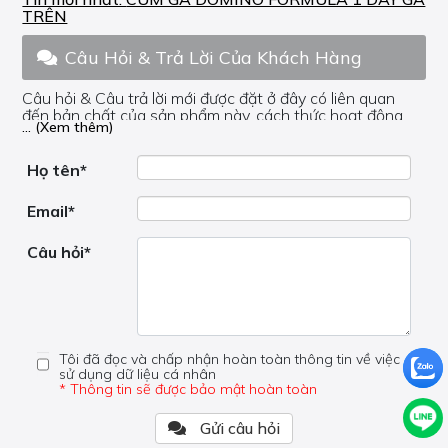
TRÊN
Câu Hỏi & Trả Lời Của Khách Hàng
Câu hỏi & Câu trả lời mới được đặt ở đây có liên quan
đến bản chất của sản phẩm này, cách thức hoạt động,
... (Xem thêm)
nơi hoạt động, liệu nó có hữu ích không, v.v.
Nếu bạn cần trợ giúp về phần khác, vui lòng không đặt
câu hỏi của bạn ở đây mà bên trong trang đó.
Họ tên*
Email*
Câu hỏi*
Tôi đã đọc và chấp nhận hoàn toàn thông tin về việc
sử dụng dữ liệu cá nhân
* Thông tin sẽ được bảo mật hoàn toàn
Gửi câu hỏi