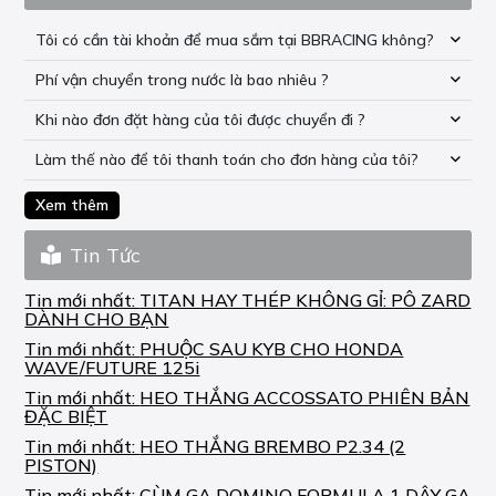
Tôi có cần tài khoản để mua sắm tại BBRACING không?
Phí vận chuyển trong nước là bao nhiêu ?
Khi nào đơn đặt hàng của tôi được chuyển đi ?
Làm thế nào để tôi thanh toán cho đơn hàng của tôi?
Xem thêm
Tin Tức
Tin mới nhất:
TITAN HAY THÉP KHÔNG GỈ: PÔ ZARD
DÀNH CHO BẠN
Tin mới nhất:
PHUỘC SAU KYB CHO HONDA
WAVE/FUTURE 125i
Tin mới nhất:
HEO THẮNG ACCOSSATO PHIÊN BẢN
ĐẶC BIỆT
Tin mới nhất:
HEO THẮNG BREMBO P2.34 (2
PISTON)
Tin mới nhất:
CÙM GA DOMINO FORMULA 1 DÂY GA