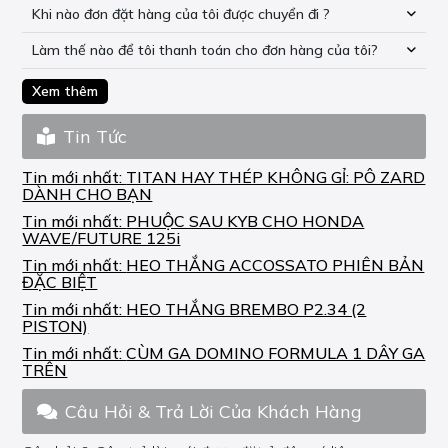
Khi nào đơn đặt hàng của tôi được chuyển đi ?
Làm thế nào để tôi thanh toán cho đơn hàng của tôi?
Xem thêm
Tin Tức
Tin mới nhất:
TITAN HAY THÉP KHÔNG GỈ: PÔ ZARD
DÀNH CHO BẠN
Tin mới nhất:
PHUỘC SAU KYB CHO HONDA
WAVE/FUTURE 125i
Tin mới nhất:
HEO THẮNG ACCOSSATO PHIÊN BẢN
ĐẶC BIỆT
Tin mới nhất:
HEO THẮNG BREMBO P2.34 (2
PISTON)
Tin mới nhất:
CÙM GA DOMINO FORMULA 1 DÂY GA
TRÊN
Câu Hỏi & Trả Lời Của Khách Hàng