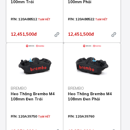
100mm Trái
100mm Phải
P/N:
120A88512
P/N:
120A88522
TẠM HẾT
TẠM HẾT
12,451,500đ
12,451,500đ
BREMBO
BREMBO
Heo Thắng Brembo M4
Heo Thắng Brembo M4
108mm Đen Trái
108mm Đen Phải
P/N:
120A39750
P/N:
120A39760
TẠM HẾT