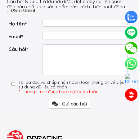
Câu hỏi & Câu trả lời mới được đặt ở đây có liên quan
đến bản chất của sản phẩm này, cách thức hoạt động,
... (Xem thêm)
nơi hoạt động, liệu nó có hữu ích không, v.v.
Nếu bạn cần trợ giúp về phần khác, vui lòng không đặt
câu hỏi của bạn ở đây mà bên trong trang đó.
Họ tên*
Email*
Câu hỏi*
Tôi đã đọc và chấp nhận hoàn toàn thông tin về việc
sử dụng dữ liệu cá nhân
* Thông tin sẽ được bảo mật hoàn toàn
Gửi câu hỏi