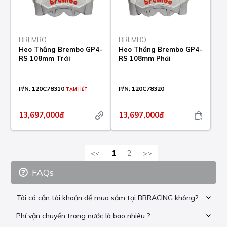
BREMBO
BREMBO
Heo Thắng Brembo GP4-
Heo Thắng Brembo GP4-
RS 108mm Trái
RS 108mm Phải
P/N:
120C78310
P/N:
120C78320
TẠM HẾT
13,697,000đ
13,697,000đ
<<
1
2
>>
FAQs
Tôi có cần tài khoản để mua sắm tại BBRACING không?
Phí vận chuyển trong nước là bao nhiêu ?