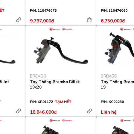
ẾT
P/N:
110476075
P/N:
110476060
9,797,000đ
6,750,000đ
BREMBO
BREMBO
illet
Tay Thắng Brembo Billet
Tay Thắng Brem
19x20
19
T
P/N:
XR01172
TẠM HẾT
P/N:
XC02230
18,846,000đ
Liên hệ