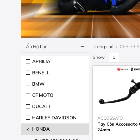
Ẩn Bộ Lọc
Trang chủ
CBR RR S
Show
APRILIA
BENELLI
BMW
CF MOTO
DUCATI
HARLEY DAVIDSON
ACCOSSATO
Tay Côn Accossato 
HONDA
24mm