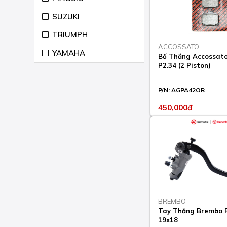
CB ABS 1100 2014-15
SUZUKI
CB EX 1100 2014-16
TRIUMPH
CB EX ABS 1100 2017-
ACCOSSATO
20
YAMAHA
Bố Thắng Accossat
P2.34 (2 Piston)
CB F 500 2013-16
CB F 500 2022-23
P/N:
AGPA42OR
CB F 650 2014-18
450,000đ
CB F ABS 300 2015-17
CB F ABS 300 2018-20
CB F ABS 500 2013-23
CB F ABS 500 2022-23
CB F ABS 650 2014-19
BREMBO
Tay Thắng Brembo 
CB F HORNET 600 2007-
19x18
13