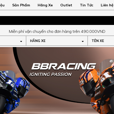
iệu
Sản Phẩm
Hãng Xe
Outlet
Tin Tức
Liên hệ
Miễn phí vận chuyển cho đơn hàng trên 490.000VND
HÃNG XE
TÊN XE