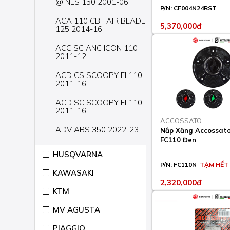
@ NES 150 2001-06
P/N:
CF004N24RST
ACA 110 CBF AIR BLADE
5,370,000đ
125 2014-16
ACC SC ANC ICON 110
2011-12
ACD CS SCOOPY FI 110
2011-16
ACD SC SCOOPY FI 110
2011-16
ACCOSSATO
ADV ABS 350 2022-23
Nắp Xăng Accossat
FC110 Đen
AFS WAVE 110 2012-16
HUSQVARNA
P/N:
FC110N
TẠM HẾT
CA SUPER CUB 125
KAWASAKI
2019-22
2,320,000đ
KTM
CB 300 2010
MV AGUSTA
CB ABS 1100 2013
PIAGGIO