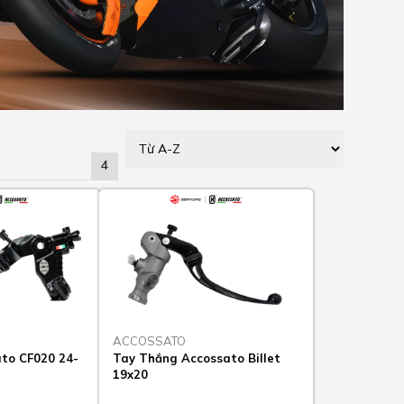
4
ACCOSSATO
to CF020 24-
Tay Thắng Accossato Billet
19x20