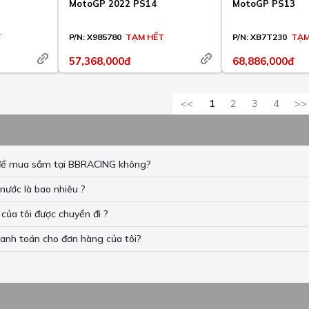
MotoGP 2022 PS14
MotoGP PS13
T
P/N:
X985780
TẠM HẾT
P/N:
XB7T230
TẠM
57,368,000đ
68,886,000đ
<<
1
2
3
4
>>
n để mua sắm tại BBRACING không?
nước là bao nhiêu ?
của tôi được chuyển đi ?
hanh toán cho đơn hàng của tôi?