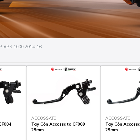
P ABS 1000 2014-16
ACCOSSATO
ACCOSSATO
CF004
Tay Côn Accossato CF009
Tay Côn Accossa
29mm
29mm