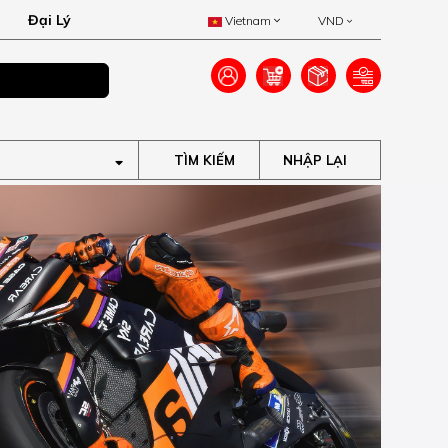
Đại Lý
Vietnam
VND
Ưu đãi lên đến 40
TÌM KIẾM