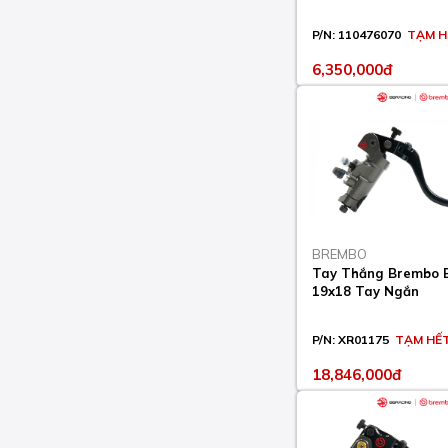
CB F HORNET 900 2002-
P/N:
110476070
TẠM H
07
6,350,000đ
CB F HORNET ABS 600
2007-13
CB F SUPERFOUR 1300
2003-09
CB HORNET ABS 750
2023
CB N 1300 2005-12
BREMBO
Tay Thắng Brembo B
CB N ABS 1300 2005-12
19x18 Tay Ngắn
CB R 1000 2009-15
P/N:
XR01175
TẠM HẾ
CB R 650 2022
18,846,000đ
CB R ABS (EURO 5)
1000 2021-22
CB R ABS 1000 2009-17