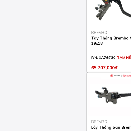
CB R ABS 1000 2018-20
CB R NEO SPORTS CAFE
300 2018-21
BREMBO
CB R NEO SPORTS CAFE
Tay Thắng Brembo
650 2019-21
19x18
CB R+ ABS 1000 2018-
20
P/N:
XA7G7G0
TẠM H
CB RS ABS 1100 2017-
65,707,000đ
20
CB S 1300 2005-09
CB S ABS 1100 2014
CB S ABS 1300 2005-13
CB SF SUPER FOUR 400
2000-05
BREMBO
Lẫy Thắng Sau Bre