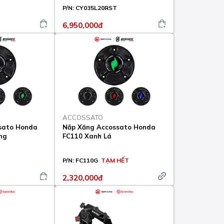
P/N:
CY035L20RST
6,950,000đ
ACCOSSATO
sato Honda
Nắp Xăng Accossato Honda
ng
FC110 Xanh Lá
P/N:
FC110G
TẠM HẾT
2,320,000đ