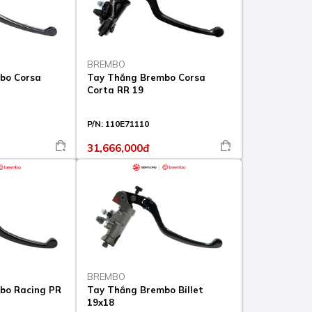
BREMBO
bo Corsa
Tay Thắng Brembo Corsa
Corta RR 19
P/N:
110E71110
31,666,000đ
BREMBO
bo Racing PR
Tay Thắng Brembo Billet
19x18