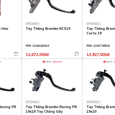
BREMBO
BREMBO
o Heo
Tay Thắng Brembo RCS19
Tay Thắng Brem
Corta 19
P/N:
110A26310
P/N:
110C74010
11,672,000đ
13,927,000đ
BREMBO
BREMBO
Racing PR
Tay Thắng Brembo Racing PR
Tay Thắng Brem
19x18 Tay Chống Gãy
19x20