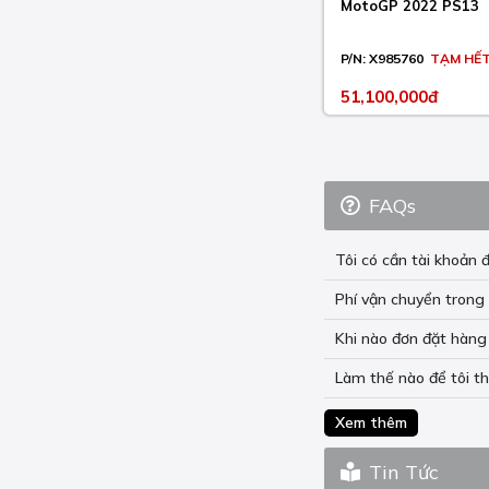
CB SS 400 2001-05
MotoGP 2022 PS13
CB X 500 2013-15
P/N:
X985760
TẠM HẾ
CB X ABS 500 2013-21
51,100,000đ
CB X ABS 500 2022-23
CBF 1000 2006-12
CBF 250 2004-06
FAQs
CBF 500 2004-07
Tôi có cần tài khoả
CBF ABS 1000 2006-10
Phí vận chuyển trong 
CBF ABS 500 2004-07
Khi nào đơn đặt hàng 
CBF F 1000 2010-15
Làm thế nào để tôi t
CBF F ABS 1000 2010-
16
Xem thêm
CBF FS ABS 1000 2010-
Tin Tức
13