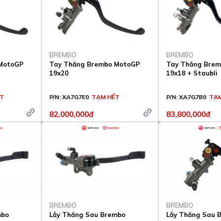
BREMBO
BREMBO
 MotoGP
Tay Thắng Brembo MotoGP
Tay Thắng Bre
19x20
19x18 + Staubli
ẾT
P/N:
XA7G7E0
TẠM HẾT
P/N:
XA7G7B0
TẠM
82,000,000đ
83,800,000đ
BREMBO
BREMBO
mbo
Lẫy Thắng Sau Brembo
Lẫy Thắng Sau 