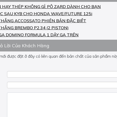
N HAY THÉP KHÔNG GỈ: PÔ ZARD DÀNH CHO BẠN
C SAU KYB CHO HONDA WAVE/FUTURE 125i
THẮNG ACCOSSATO PHIÊN BẢN ĐẶC BIỆT
THẮNG BREMBO P2.34 (2 PISTON)
GA DOMINO FORMULA 1 DÂY GA TRÊN
rả Lời Của Khách Hàng
 mới được đặt ở đây có liên quan đến bản chất của sản phẩm này
 về phần khác, vui lòng không đặt câu hỏi của bạn ở đây mà bên