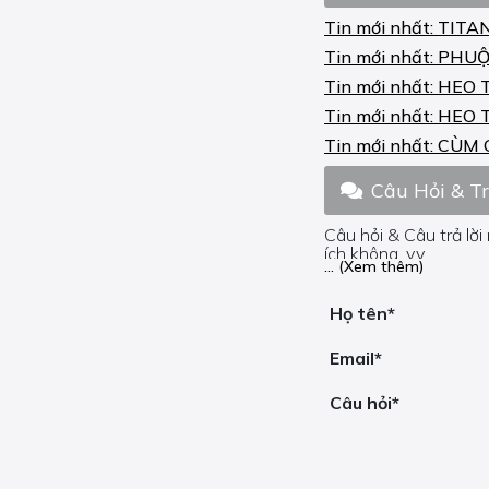
Tin mới nhất:
TITA
CBF FT ABS 1000 2010-
13
Tin mới nhất:
PHUỘ
Tin mới nhất:
HEO 
CBF N 600 2004-12
Tin mới nhất:
HEO 
CBF N ABS 600 2004-07
Tin mới nhất:
CÙM 
CBF N ABS 600 2008-12
Câu Hỏi & T
CBF S 600 2004-13
Câu hỏi & Câu trả lời
CBF S ABS 1000 2007-
ích không, v.v.
... (Xem thêm)
11
Nếu bạn cần trợ giúp
CBF S ABS 600 2004-06
Họ tên*
CBF S ABS 600 2007-13
Email*
CBF ST ABS 1000 2007-
Câu hỏi*
15
CBR F 600 2011-13
CBR F 650 2014-16