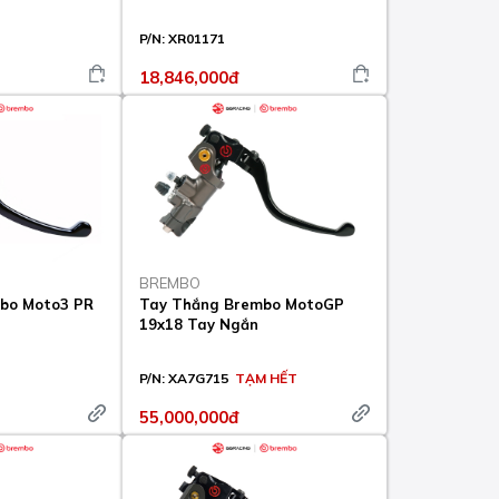
P/N:
XR01171
18,846,000đ
BREMBO
bo Moto3 PR
Tay Thắng Brembo MotoGP
19x18 Tay Ngắn
P/N:
XA7G715
TẠM HẾT
55,000,000đ