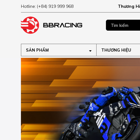
Hotline:
(+84) 919 999 968
Thương H
MUA NGAY
ập tại
SẢN PHẨM
THƯƠNG HIỆU