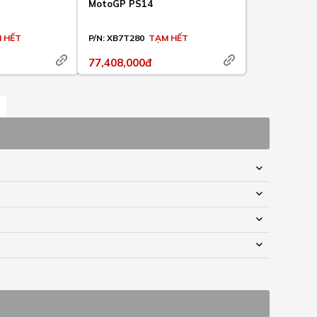
MotoGP PS14
 HẾT
P/N:
XB7T280
TẠM HẾT
77,408,000đ