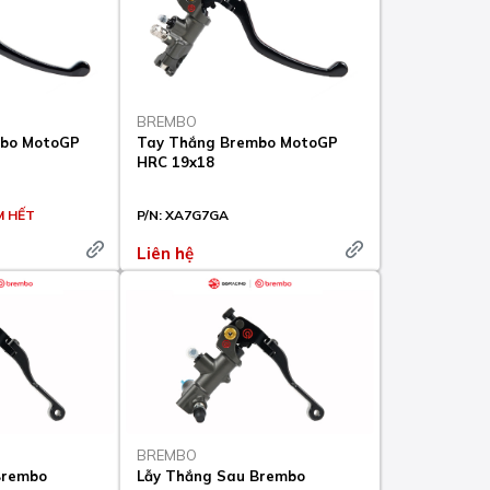
BREMBO
mbo MotoGP
Tay Thắng Brembo MotoGP
HRC 19x18
 HẾT
P/N:
XA7G7GA
Liên hệ
BREMBO
Brembo
Lẫy Thắng Sau Brembo