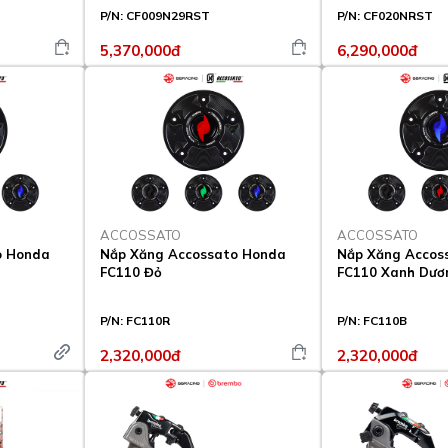
P/N:
CF009N29RST
P/N:
CF020NRST
5,370,000đ
6,290,000đ
ACCOSSATO
ACCOSSATO
o Honda
Nắp Xăng Accossato Honda
Nắp Xăng Accos
FC110 Đỏ
FC110 Xanh Dươ
P/N:
FC110R
P/N:
FC110B
2,320,000đ
2,320,000đ