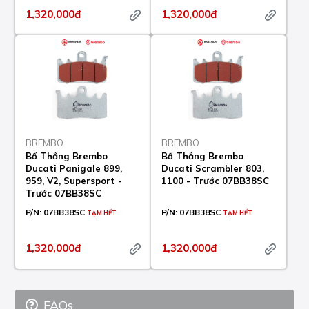
1,320,000đ
1,320,000đ
BREMBO
BREMBO
Bố Thắng Brembo
Bố Thắng Brembo
Ducati Panigale 899,
Ducati Scrambler 803,
959, V2, Supersport -
1100 - Trước 07BB38SC
Trước 07BB38SC
P/N:
07BB38SC
P/N:
07BB38SC
TẠM HẾT
TẠM HẾT
1,320,000đ
1,320,000đ
FAQs