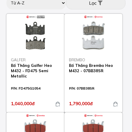
Lọc
GALFER
BREMBO
Bố Thắng Galfer Heo
Bố Thắng Brembo Heo
M432 - FD475 Semi
M432 - 07BB38SR
Metallic
P/N:
FD475G1054
P/N:
07BB38SR
1,040,000đ
1,790,000đ