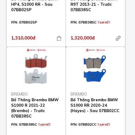
HP4, S1000 RR - Sau
R9T 2013-21 - Trước
07BB02SP
07BB38SC
P/N:
07BB02SP
P/N:
07BB38SC
TẠM HẾT
1,310,000đ
1,320,000đ
BREMBO
BREMBO
Bố Thắng Brembo BMW
Bố Thắng Brembo BMW
S1000 R 2021-22
S1000 RR 2020-24
(Brembo) - Trước
(Hayes) - Sau 07BB02CC
07BB38SC
P/N:
07BB38SC
P/N:
07BB02CC
TẠM HẾT
TẠM HẾT