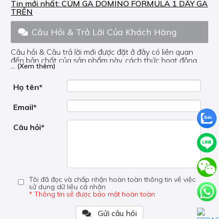
Tin mới nhất:
CÙM GA DOMINO FORMULA 1 DÂY GA
TRÊN
Câu Hỏi & Trả Lời Của Khách Hàng
Câu hỏi & Câu trả lời mới được đặt ở đây có liên quan
đến bản chất của sản phẩm này, cách thức hoạt động,
... (Xem thêm)
nơi hoạt động, liệu nó có hữu ích không, v.v.
Nếu bạn cần trợ giúp về phần khác, vui lòng không đặt
câu hỏi của bạn ở đây mà bên trong trang đó.
Họ tên*
Email*
Câu hỏi*
Tôi đã đọc và chấp nhận hoàn toàn thông tin về việc
sử dụng dữ liệu cá nhân
* Thông tin sẽ được bảo mật hoàn toàn
Gửi câu hỏi