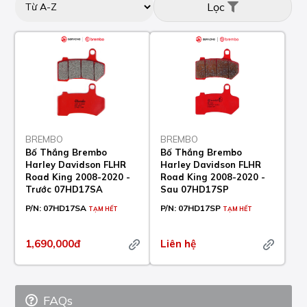
Lọc
BREMBO
BREMBO
Bố Thắng Brembo
Bố Thắng Brembo
Harley Davidson FLHR
Harley Davidson FLHR
Road King 2008-2020 -
Road King 2008-2020 -
Trước 07HD17SA
Sau 07HD17SP
P/N:
07HD17SA
P/N:
07HD17SP
TẠM HẾT
TẠM HẾT
1,690,000đ
Liên hệ
FAQs