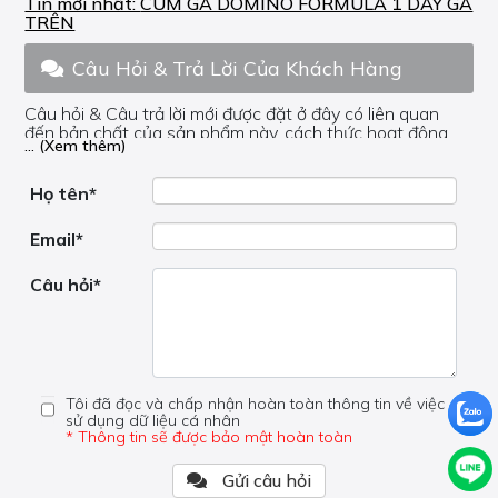
Tin mới nhất:
CÙM GA DOMINO FORMULA 1 DÂY GA
TRÊN
Câu Hỏi & Trả Lời Của Khách Hàng
Câu hỏi & Câu trả lời mới được đặt ở đây có liên quan
đến bản chất của sản phẩm này, cách thức hoạt động,
... (Xem thêm)
nơi hoạt động, liệu nó có hữu ích không, v.v.
Nếu bạn cần trợ giúp về phần khác, vui lòng không đặt
câu hỏi của bạn ở đây mà bên trong trang đó.
Họ tên*
Email*
Câu hỏi*
Tôi đã đọc và chấp nhận hoàn toàn thông tin về việc
sử dụng dữ liệu cá nhân
* Thông tin sẽ được bảo mật hoàn toàn
Gửi câu hỏi