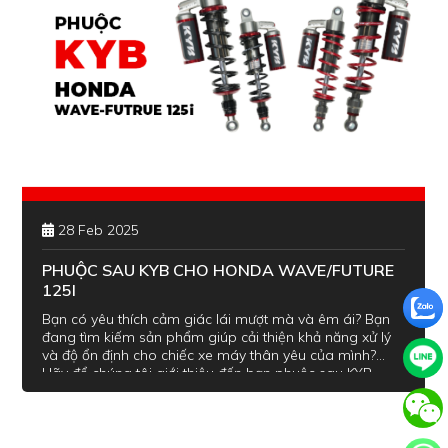
28 Feb 2025
PHUỘC SAU KYB CHO HONDA WAVE/FUTURE
125I
Bạn có yêu thích cảm giác lái mượt mà và êm ái? Bạn
đang tìm kiếm sản phẩm giúp cải thiện khả năng xử lý
và độ ổn định cho chiếc xe máy thân yêu của mình?
Hãy để chúng tôi giới thiệu đến bạn phuộc sau KYB
Honda Wave/Future 125i với 2 màu lò xo đỏ/đen, thuộc
hai dòng sản phẩm cao cấp K-Elite và K-Alpha.