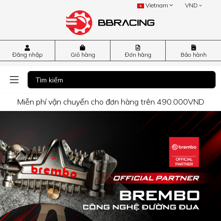
Vietnam
VND
Đăng nhập
Giỏ hàng
Đơn hàng
Bảo hành
Miễn phí vận chuyển cho đơn hàng trên 490.000VND