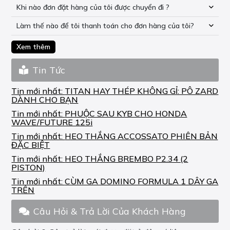
Khi nào đơn đặt hàng của tôi được chuyển đi ?
Làm thế nào để tôi thanh toán cho đơn hàng của tôi?
Xem thêm
Tin Tức
Tin mới nhất:
TITAN HAY THÉP KHÔNG GỈ: PÔ ZARD
DÀNH CHO BẠN
Tin mới nhất:
PHUỘC SAU KYB CHO HONDA
WAVE/FUTURE 125i
Tin mới nhất:
HEO THẮNG ACCOSSATO PHIÊN BẢN
ĐẶC BIỆT
Tin mới nhất:
HEO THẮNG BREMBO P2.34 (2
PISTON)
Tin mới nhất:
CÙM GA DOMINO FORMULA 1 DÂY GA
TRÊN
Câu Hỏi & Trả Lời Của Khách Hàng