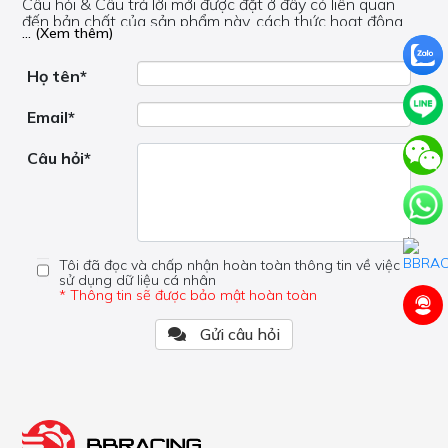
Câu hỏi & Câu trả lời mới được đặt ở đây có liên quan
đến bản chất của sản phẩm này, cách thức hoạt động,
... (Xem thêm)
nơi hoạt động, liệu nó có hữu ích không, v.v.
Nếu bạn cần trợ giúp về phần khác, vui lòng không đặt
câu hỏi của bạn ở đây mà bên trong trang đó.
Họ tên*
Email*
Câu hỏi*
Tôi đã đọc và chấp nhận hoàn toàn thông tin về việc
sử dụng dữ liệu cá nhân
* Thông tin sẽ được bảo mật hoàn toàn
Gửi câu hỏi