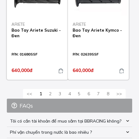
ARIETE
ARIETE
Bao Tay Ariete Suzuki -
Bao Tay Ariete Kymco -
Đen
Đen
P/N:
01680SSF
P/N:
02639SSF
640,000đ
640,000đ
<<
1
2
3
4
5
6
7
8
>>
FAQs
Tôi có cần tài khoản để mua sắm tại BBRACING không?
Phí vận chuyển trong nước là bao nhiêu ?