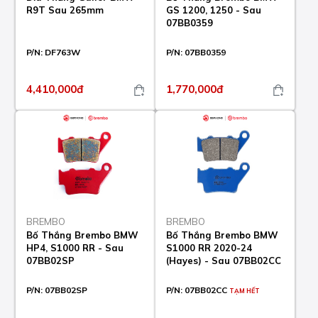
R9T Sau 265mm
GS 1200, 1250 - Sau
07BB0359
P/N:
DF763W
P/N:
07BB0359
4,410,000đ
1,770,000đ
BREMBO
BREMBO
Bố Thắng Brembo BMW
Bố Thắng Brembo BMW
HP4, S1000 RR - Sau
S1000 RR 2020-24
07BB02SP
(Hayes) - Sau 07BB02CC
P/N:
07BB02SP
P/N:
07BB02CC
TẠM HẾT