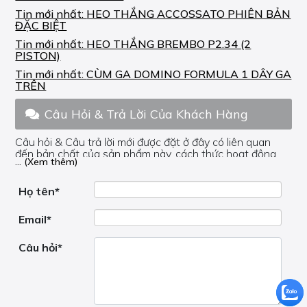
Tin mới nhất:
HEO THẮNG ACCOSSATO PHIÊN BẢN
ĐẶC BIỆT
Tin mới nhất:
HEO THẮNG BREMBO P2.34 (2
PISTON)
Tin mới nhất:
CÙM GA DOMINO FORMULA 1 DÂY GA
TRÊN
Câu Hỏi & Trả Lời Của Khách Hàng
Câu hỏi & Câu trả lời mới được đặt ở đây có liên quan
đến bản chất của sản phẩm này, cách thức hoạt động,
... (Xem thêm)
nơi hoạt động, liệu nó có hữu ích không, v.v.
Nếu bạn cần trợ giúp về phần khác, vui lòng không đặt
câu hỏi của bạn ở đây mà bên trong trang đó.
Họ tên*
Email*
Câu hỏi*