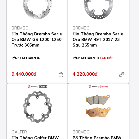
BREMBO
BREMBO
Đĩa Thắng Brembo Serie
Đĩa Thắng Brembo Serie
Oro BMW GS 1200, 1250
Oro BMW R9T 2017-23
Trước 305mm
Sau 265mm
P/N:
168B407D6
P/N:
68B407C0
TẠM HẾT
9,440,000đ
4,220,000đ
GALFER
BREMBO
Đĩa Thắng Galfer BMW
Bố Thắng Brembo BMW