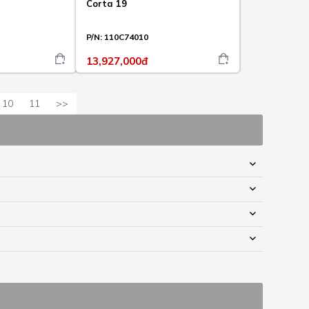
Corta 19
P/N:
110C74010
13,927,000đ
10
11
>>