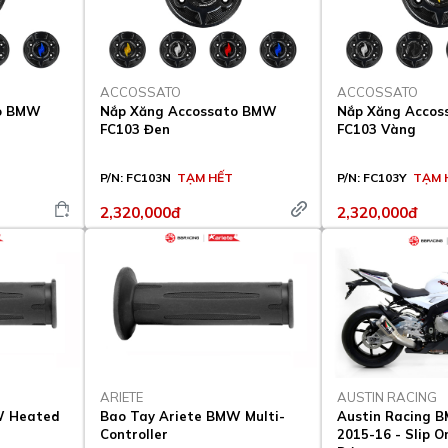
ACCOSSATO
ACCOSSATO
to BMW
Nắp Xăng Accossato BMW
Nắp Xăng Acco
FC103 Đen
FC103 Vàng
P/N:
FC103N
TẠM HẾT
P/N:
FC103Y
TẠM 
2,320,000đ
2,320,000đ
ARIETE
AUSTIN RACING
W Heated
Bao Tay Ariete BMW Multi-
Austin Racing 
Controller
2015-16 - Slip 