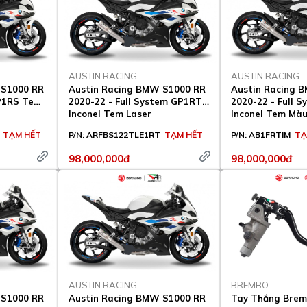
AUSTIN RACING
AUSTIN RACING
 S1000 RR
Austin Racing BMW S1000 RR
Austin Racing 
GP1RS Tem
2020-22 - Full System GP1RT
2020-22 - Full 
Inconel Tem Laser
Inconel Tem Mà
TẠM HẾT
P/N:
ARFBS122TLE1RT
TẠM HẾT
P/N:
AB1FRTIM
TẠ
98,000,000đ
98,000,000đ
AUSTIN RACING
BREMBO
 S1000 RR
Austin Racing BMW S1000 RR
Tay Thắng Brem