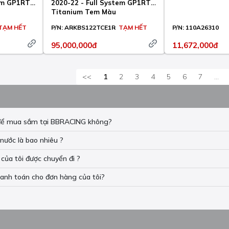
tem GP1RT
2020-22 - Full System GP1RT
r
Titanium Tem Màu
TẠM HẾT
P/N:
ARKBS122TCE1R
TẠM HẾT
P/N:
110A26310
95,000,000đ
11,672,000đ
<<
1
2
3
4
5
6
7
...
n để mua sắm tại BBRACING không?
nước là bao nhiêu ?
của tôi được chuyển đi ?
hanh toán cho đơn hàng của tôi?