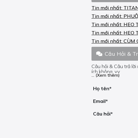
Tin mới nhất:
TITA
Tin mới nhất:
PHUỘ
Tin mới nhất:
HEO 
Tin mới nhất:
HEO 
Tin mới nhất:
CÙM 
Câu Hỏi & T
Câu hỏi & Câu trả lời
ích không, v.v.
... (Xem thêm)
Nếu bạn cần trợ giúp
Họ tên*
Email*
Câu hỏi*