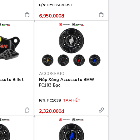
P/N:
CY035L20RST
6,950,000đ
ACCOSSATO
sato Billet
Nắp Xăng Accossato BMW
FC103 Bạc
P/N:
FC103S
TẠM HẾT
2,320,000đ