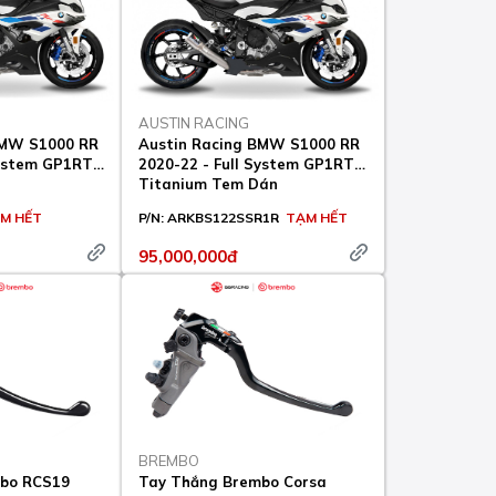
AUSTIN RACING
BMW S1000 RR
Austin Racing BMW S1000 RR
System GP1RT
2020-22 - Full System GP1RT
u
Titanium Tem Dán
M HẾT
P/N:
ARKBS122SSR1R
TẠM HẾT
95,000,000đ
BREMBO
bo RCS19
Tay Thắng Brembo Corsa