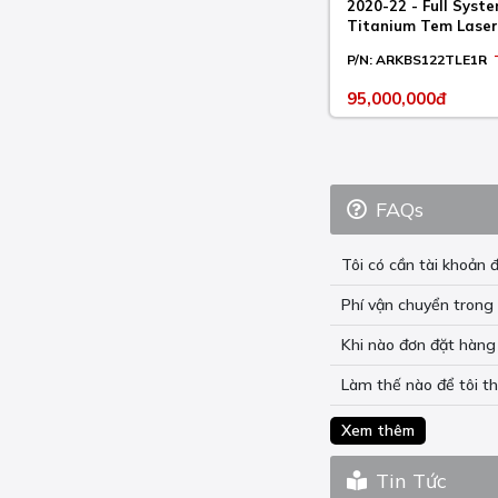
2020-22 - Full Sys
Titanium Tem Lase
P/N:
ARKBS122TLE1R
95,000,000đ
FAQs
Tôi có cần tài khoả
Phí vận chuyển trong 
Khi nào đơn đặt hàng 
Làm thế nào để tôi t
Xem thêm
Tin Tức