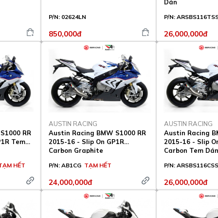
Dán
P/N:
02624LN
P/N:
ARSBS116TS
850,000đ
26,000,000đ
AUSTIN RACING
AUSTIN RACING
 S1000 RR
Austin Racing BMW S1000 RR
Austin Racing 
GP1R Tem
2015-16 - Slip On GP1R
2015-16 - Slip 
Carbon Graphite
Carbon Tem Dá
TẠM HẾT
P/N:
AB1CG
TẠM HẾT
P/N:
ARSBS116CS
24,000,000đ
26,000,000đ