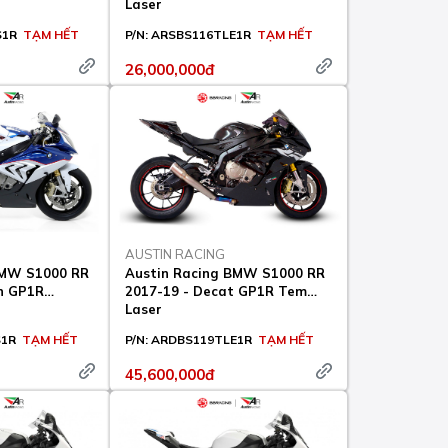
Laser
S1R
TẠM HẾT
P/N:
ARSBS116TLE1R
TẠM HẾT
26,000,000đ
AUSTIN RACING
BMW S1000 RR
Austin Racing BMW S1000 RR
On GP1R
2017-19 - Decat GP1R Tem
n
Laser
S1R
TẠM HẾT
P/N:
ARDBS119TLE1R
TẠM HẾT
45,600,000đ