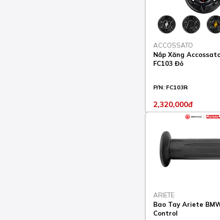
ACCOSSATO
Nắp Xăng Accossa
FC103 Đỏ
P/N:
FC103R
2,320,000đ
ARIETE
Bao Tay Ariete BM
Control