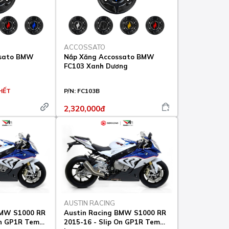
ACCOSSATO
ssato BMW
Nắp Xăng Accossato BMW
FC103 Xanh Dương
HẾT
P/N:
FC103B
2,320,000đ
AUSTIN RACING
BMW S1000 RR
Austin Racing BMW S1000 RR
On GP1R Tem
2015-16 - Slip On GP1R Tem