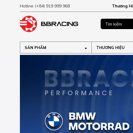
Hotline:
(+84) 919 999 968
Thương H
MUA NGAY
ập tại
SẢN PHẨM
THƯƠNG HIỆU