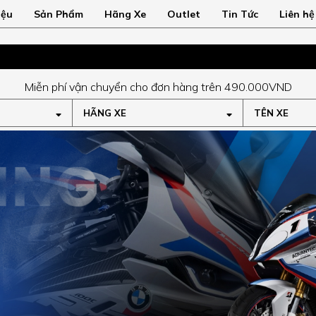
iệu
Sản Phẩm
Hãng Xe
Outlet
Tin Tức
Liên hệ
Miễn phí vận chuyển cho đơn hàng trên 490.000VND
HÃNG XE
TÊN XE