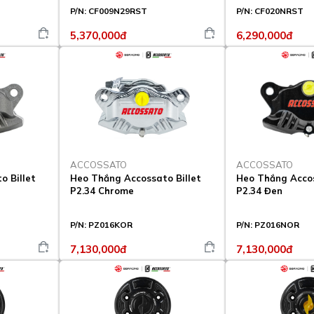
P/N:
CF009N29RST
P/N:
CF020NRST
5,370,000đ
6,290,000đ
ACCOSSATO
ACCOSSATO
o Billet
Heo Thắng Accossato Billet
Heo Thắng Accos
P2.34 Chrome
P2.34 Đen
P/N:
PZ016KOR
P/N:
PZ016NOR
7,130,000đ
7,130,000đ