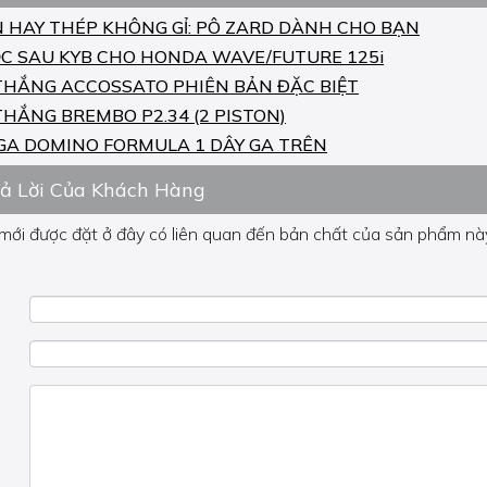
N HAY THÉP KHÔNG GỈ: PÔ ZARD DÀNH CHO BẠN
C SAU KYB CHO HONDA WAVE/FUTURE 125i
THẮNG ACCOSSATO PHIÊN BẢN ĐẶC BIỆT
THẮNG BREMBO P2.34 (2 PISTON)
GA DOMINO FORMULA 1 DÂY GA TRÊN
rả Lời Của Khách Hàng
 mới được đặt ở đây có liên quan đến bản chất của sản phẩm này
 về phần khác, vui lòng không đặt câu hỏi của bạn ở đây mà bên