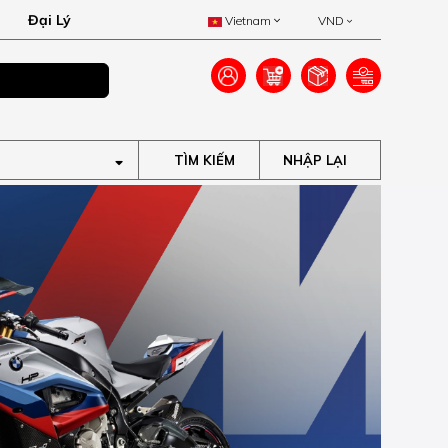
Đại Lý
Vietnam
VND
Ưu đãi lên đến 40
TÌM KIẾM