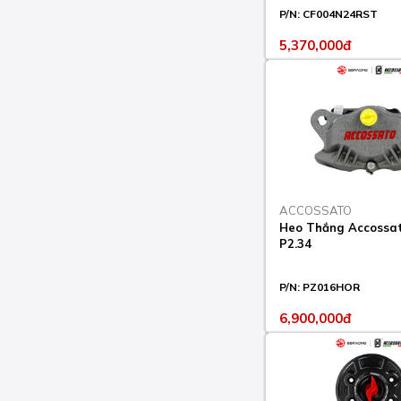
P/N:
CF004N24RST
5,370,000đ
ACCOSSATO
Heo Thắng Accossat
P2.34
P/N:
PZ016HOR
6,900,000đ