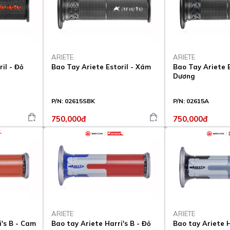
ARIETE
ARIETE
il - Đỏ
Bao Tay Ariete Estoril - Xám
Bao Tay Ariete E
Dương
P/N:
02615SBK
P/N:
02615A
750,000đ
750,000đ
ARIETE
ARIETE
i's B - Cam
Bao tay Ariete Harri's B - Đỏ
Bao tay Ariete H