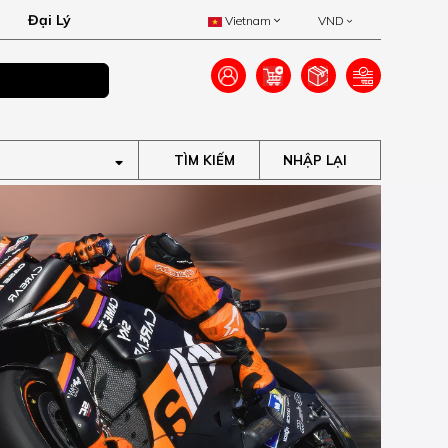
Đại Lý
Vietnam
VND
Ưu đãi lên đến 40
TÌM KIẾM