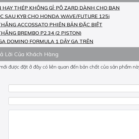
N HAY THÉP KHÔNG GỈ: PÔ ZARD DÀNH CHO BẠN
C SAU KYB CHO HONDA WAVE/FUTURE 125i
THẮNG ACCOSSATO PHIÊN BẢN ĐẶC BIỆT
THẮNG BREMBO P2.34 (2 PISTON)
GA DOMINO FORMULA 1 DÂY GA TRÊN
rả Lời Của Khách Hàng
 mới được đặt ở đây có liên quan đến bản chất của sản phẩm này
 về phần khác, vui lòng không đặt câu hỏi của bạn ở đây mà bên