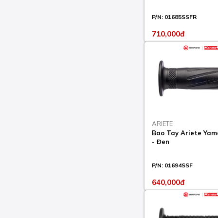
DIAVEL DIESEL 1200
P/N:
01685SSFR
2017-18
710,000đ
DIAVEL STRADA 1200
2013-14
DIAVEL TITANIUM 1200
2015
DIAVEL V4 2023
HYPERMOTARD 1100
2007-09
ARIETE
HYPERMOTARD 1100 S
Bao Tay Ariete Ya
2007-09
- Đen
HYPERMOTARD 698
P/N:
01694SSF
MONO 2024
640,000đ
HYPERMOTARD 796
2010-12
HYPERMOTARD 821