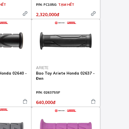
HẾT
P/N:
FC105G
TẠM HẾT
2,320,000đ
ARIETE
Honda 02640 -
Bao Tay Ariete Honda 02637 -
Đen
P/N:
02637SSF
640,000đ