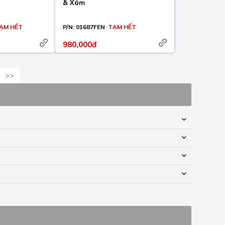
& Xám
ẠM HẾT
P/N:
01687FEN
TẠM HẾT
980,000đ
>>