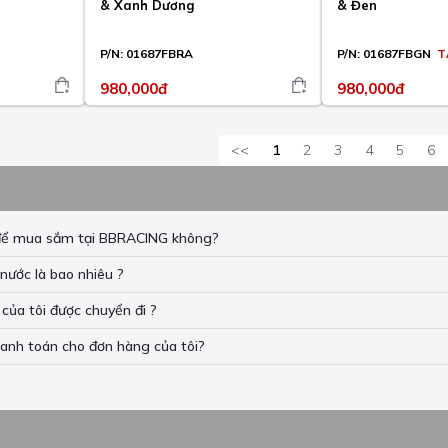
& Xanh Dương
& Đen
P/N:
01687FBRA
P/N:
01687FBGN
T
980,000đ
980,000đ
<<
1
2
3
4
5
6
n để mua sắm tại BBRACING không?
nước là bao nhiêu ?
của tôi được chuyển đi ?
hanh toán cho đơn hàng của tôi?