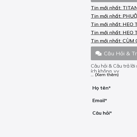
MONSTER 1200 S
Tin mới nhất:
TITA
STRIPE 2015-16
Tin mới nhất:
PHUỘ
MONSTER 696 2008-13
Tin mới nhất:
HEO 
MONSTER 696 ABS
Tin mới nhất:
HEO 
2008-13
Tin mới nhất:
CÙM 
MONSTER 696+ 2009-14
Câu Hỏi & T
MONSTER 696+ ABS
2009-14
Câu hỏi & Câu trả lời
ích không, v.v.
MONSTER 795 2012-15
... (Xem thêm)
Nếu bạn cần trợ giúp
MONSTER 795 ABS
Họ tên*
2013-15
Email*
MONSTER 796 2010-13
Câu hỏi*
MONSTER 796 ABS
2010-14
MONSTER 797 2017-19