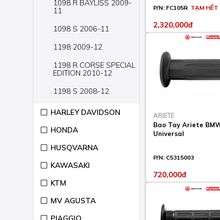
1098 R BAYLISS 2009-
P/N:
FC105R
TẠM HẾT
11
2,320,000đ
1098 S 2006-11
1198 2009-12
1198 R CORSE SPECIAL
EDITION 2010-12
1198 S 2008-12
1198 S CORSE SPECIAL
HARLEY DAVIDSON
ARIETE
EDITION 2010-12
Bao Tay Ariete BM
HONDA
Universal
1198 SP 2011-12
HUSQVARNA
848 2007-13
P/N:
C5315003
KAWASAKI
848 EVO 2010-13
720,000đ
KTM
848 EVO CORSE
SPECIAL EDITION 2011-
MV AGUSTA
13
PIAGGIO