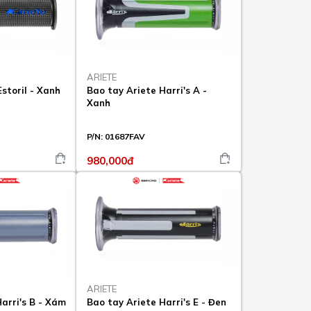
ARIETE
storil - Xanh
Bao tay Ariete Harri's A -
Xanh
P/N:
01687FAV
980,000đ
ARIETE
arri's B - Xám
Bao tay Ariete Harri's E - Đen