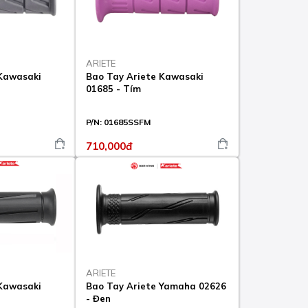
ARIETE
 Kawasaki
Bao Tay Ariete Kawasaki
01685 - Tím
P/N:
01685SSFM
710,000đ
ARIETE
 Kawasaki
Bao Tay Ariete Yamaha 02626
- Đen