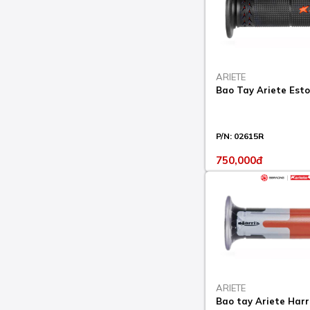
2013-15
HYPERMOTARD 821 SP
2013-15
HYPERMOTARD 939
2016-18
ARIETE
Bao Tay Ariete Estor
HYPERMOTARD 939 SP
2016-18
HYPERMOTARD 950
P/N:
02615R
2019-23
750,000đ
HYPERMOTARD 950 RVE
2021-23
HYPERMOTARD 950 SP
2019-23
HYPERMOTARD EVO
1100 2010-12
HYPERMOTARD EVO
ARIETE
1100 SP 2010-12
Bao tay Ariete Harr