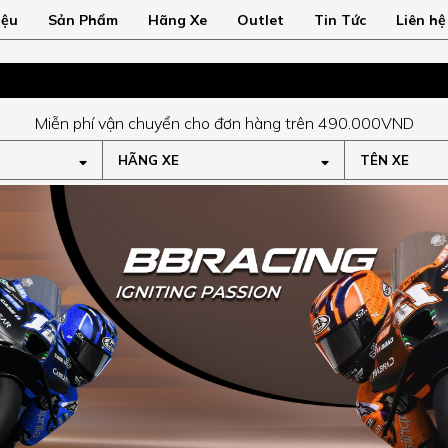
iệu
Sản Phẩm
Hãng Xe
Outlet
Tin Tức
Liên hệ
Miễn phí vận chuyển cho đơn hàng trên 490.000VND
HÃNG XE
TÊN XE