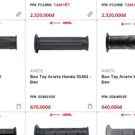
P/N:
FC105N
TẠM HẾT
P/N:
FC105B
TẠM 
2,320,000đ
2,320,000đ
ARIETE
ARIETE
W
Bao Tay Ariete Honda 01661 -
Bao Tay Ariete 
Đen
Đen
P/N:
01661SSF
P/N:
02640SSF
670,000đ
640,000đ