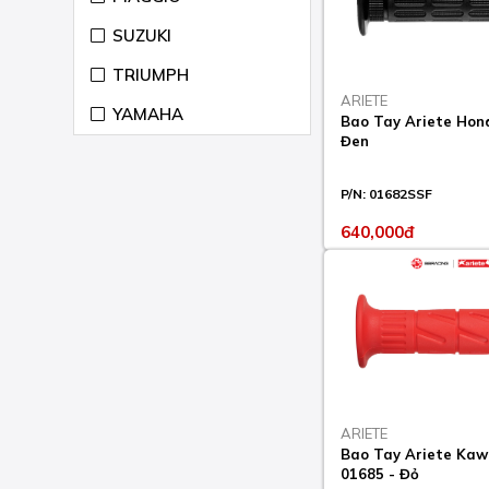
DESERT X 937 2022-24
SUZUKI
DESMODESICI RR 990
2007-09
TRIUMPH
ARIETE
DIAVEL 1200 2011-18
YAMAHA
Bao Tay Ariete Hon
Đen
DIAVEL 1260 2019-22
DIAVEL 1260
P/N:
01682SSF
LAMBORGHINI 2021
640,000đ
DIAVEL 1260 S 2019-22
DIAVEL AMG 1200 2012-
13
DIAVEL CARBON 1200
2011-18
DIAVEL CROMO 1200
2012
ARIETE
Bao Tay Ariete Kaw
DIAVEL DARK 1200
01685 - Đỏ
2012-13