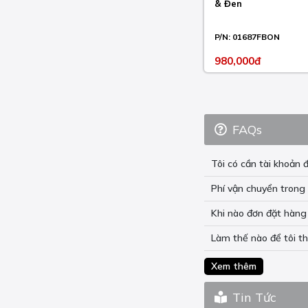
& Đen
HYPERSTRADA 821
2013-15
P/N:
01687FBON
HYPERSTRADA 939
2016-18
980,000đ
MONSTER 1100 2009-10
MONSTER 1100 ABS
2010
FAQs
MONSTER 1100 DIESEL
2013
Tôi có cần tài khoả
MONSTER 1200 2014-21
Phí vận chuyển trong 
MONSTER 1200 25°
Khi nào đơn đặt hàng 
ANIVERSARY 2019
Làm thế nào để tôi t
MONSTER 1200 R 2016-
19
Xem thêm
MONSTER 1200 S 2014-
21
Tin Tức