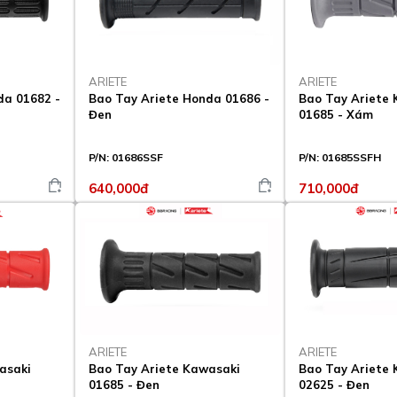
ARIETE
ARIETE
da 01682 -
Bao Tay Ariete Honda 01686 -
Bao Tay Ariete
Đen
01685 - Xám
P/N:
01686SSF
P/N:
01685SSFH
640,000đ
710,000đ
ARIETE
ARIETE
asaki
Bao Tay Ariete Kawasaki
Bao Tay Ariete
01685 - Đen
02625 - Đen