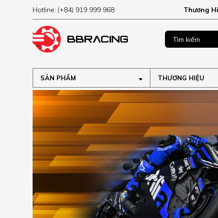
Hotline:
(+84) 919 999 968
Thương H
MUA NGAY
ập tại
SẢN PHẨM
THƯƠNG HIỆU