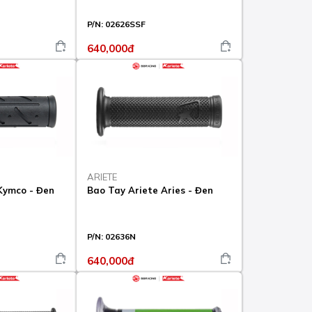
P/N:
02626SSF
640,000đ
ARIETE
Kymco - Đen
Bao Tay Ariete Aries - Đen
P/N:
02636N
640,000đ