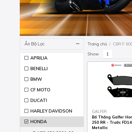
Ẩn Bộ Lọc
Trang chủ
CBR F 60
Show
APRILIA
BENELLI
BMW
CF MOTO
DUCATI
HARLEY DAVIDSON
GALFER
Bố Thắng Galfer Ho
HONDA
250 RR - Trước FD1
Metallic