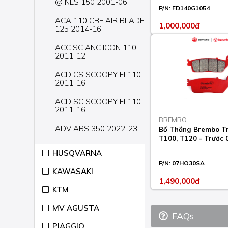
@ NES 150 2001-06
P/N:
FD140G1054
ACA 110 CBF AIR BLADE
1,000,000đ
125 2014-16
ACC SC ANC ICON 110
2011-12
ACD CS SCOOPY FI 110
2011-16
ACD SC SCOOPY FI 110
2011-16
BREMBO
ADV ABS 350 2022-23
Bố Thắng Brembo T
T100, T120 - Trước
AFS WAVE 110 2012-16
HUSQVARNA
P/N:
07HO30SA
CA SUPER CUB 125
KAWASAKI
2019-22
1,490,000đ
KTM
CB 300 2010
MV AGUSTA
CB ABS 1100 2013
FAQs
PIAGGIO