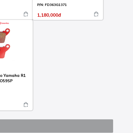
P/N:
FD363G1371
1,180,000đ
o Yamaha R1
HO59SP