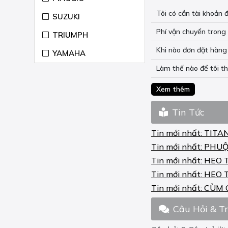
CB ABS 1100 2014-15
Tôi có cần tài khoả
SUZUKI
CB EX 1100 2014-16
Phí vận chuyển trong 
TRIUMPH
CB EX ABS 1100 2017-
20
Khi nào đơn đặt hàng 
YAMAHA
CB F 500 2013-16
Làm thế nào để tôi t
CB F 500 2022-23
Xem thêm
CB F 650 2014-18
Tin Tức
CB F ABS 300 2015-17
Tin mới nhất:
TITA
CB F ABS 300 2018-20
Tin mới nhất:
PHUỘ
Tin mới nhất:
HEO 
CB F ABS 500 2013-23
Tin mới nhất:
HEO 
CB F ABS 500 2022-23
Tin mới nhất:
CÙM 
CB F ABS 650 2014-19
Câu Hỏi & T
CB F HORNET 600 2007-
13