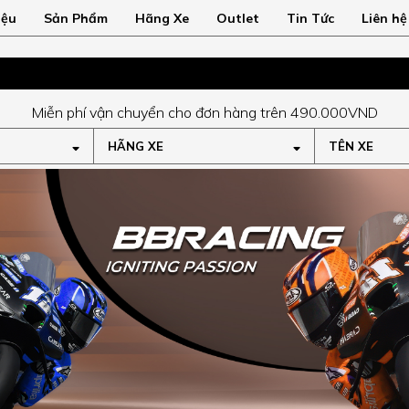
iệu
Sản Phẩm
Hãng Xe
Outlet
Tin Tức
Liên hệ
Miễn phí vận chuyển cho đơn hàng trên 490.000VND
HÃNG XE
TÊN XE