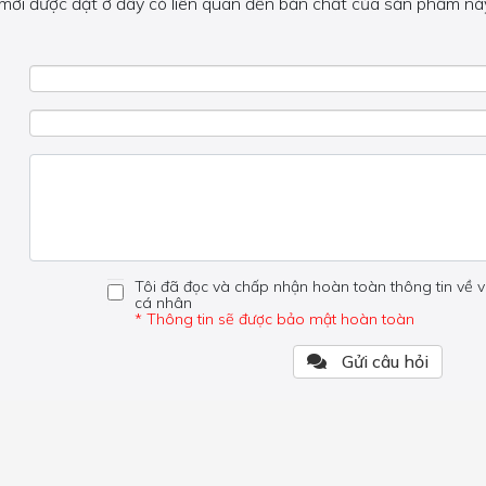
 mới được đặt ở đây có liên quan đến bản chất của sản phẩm này
 về phần khác, vui lòng không đặt câu hỏi của bạn ở đây mà bên
Tôi đã đọc và chấp nhận hoàn toàn thông tin về v
cá nhân
* Thông tin sẽ được bảo mật hoàn toàn
Gửi câu hỏi