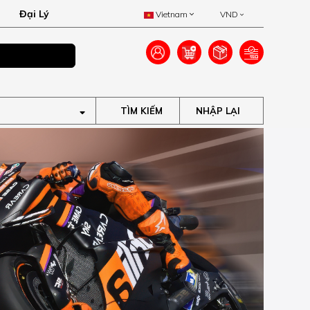
Đại Lý
Vietnam
VND
Ưu đãi lên đến 40
TÌM KIẾM