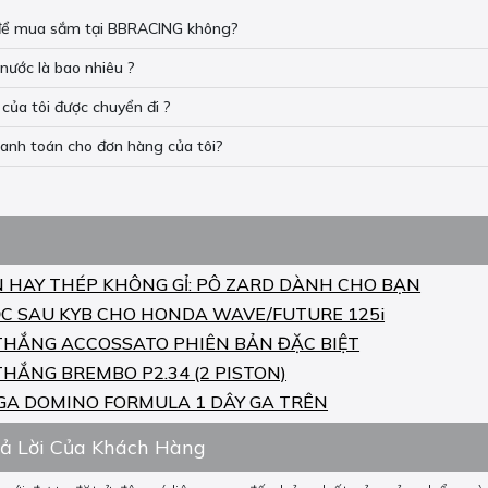
n để mua sắm tại BBRACING không?
nước là bao nhiêu ?
của tôi được chuyển đi ?
hanh toán cho đơn hàng của tôi?
N HAY THÉP KHÔNG GỈ: PÔ ZARD DÀNH CHO BẠN
C SAU KYB CHO HONDA WAVE/FUTURE 125i
THẮNG ACCOSSATO PHIÊN BẢN ĐẶC BIỆT
THẮNG BREMBO P2.34 (2 PISTON)
GA DOMINO FORMULA 1 DÂY GA TRÊN
rả Lời Của Khách Hàng