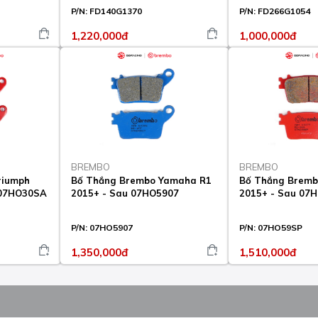
P/N:
FD140G1370
P/N:
FD266G1054
1,220,000đ
1,000,000đ
BREMBO
BREMBO
riumph
Bố Thắng Brembo Yamaha R1
Bố Thắng Bremb
 07HO30SA
2015+ - Sau 07HO5907
2015+ - Sau 07
P/N:
07HO5907
P/N:
07HO59SP
1,350,000đ
1,510,000đ