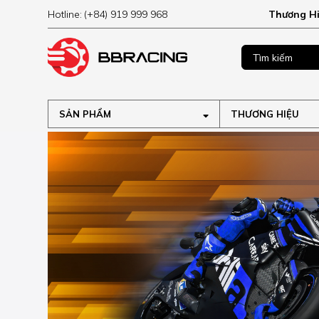
Hotline:
(+84) 919 999 968
Thương H
MUA NGAY
ập tại
SẢN PHẨM
THƯƠNG HIỆU