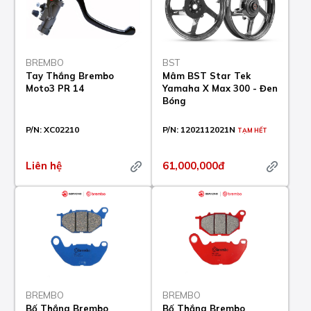
BREMBO
BST
Tay Thắng Brembo
Mâm BST Star Tek
Moto3 PR 14
Yamaha X Max 300 - Đen
Bóng
P/N:
XC02210
P/N:
1202112021N
TẠM HẾT
Liên hệ
61,000,000đ
BREMBO
BREMBO
Bố Thắng Brembo
Bố Thắng Brembo