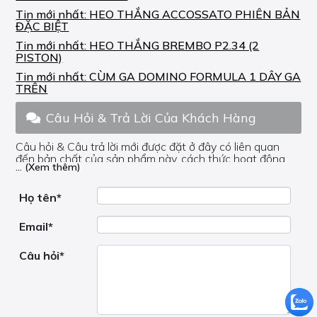
Tin mới nhất:
HEO THẮNG ACCOSSATO PHIÊN BẢN
ĐẶC BIỆT
Tin mới nhất:
HEO THẮNG BREMBO P2.34 (2
PISTON)
Tin mới nhất:
CÙM GA DOMINO FORMULA 1 DÂY GA
TRÊN
Câu Hỏi & Trả Lời Của Khách Hàng
Câu hỏi & Câu trả lời mới được đặt ở đây có liên quan
đến bản chất của sản phẩm này, cách thức hoạt động,
... (Xem thêm)
nơi hoạt động, liệu nó có hữu ích không, v.v.
Nếu bạn cần trợ giúp về phần khác, vui lòng không đặt
câu hỏi của bạn ở đây mà bên trong trang đó.
Họ tên*
Email*
Câu hỏi*