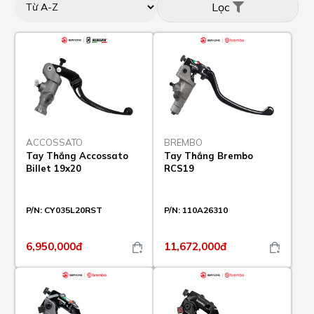
Lọc
ACCOSSATO
BREMBO
Tay Thắng Accossato
Tay Thắng Brembo
Billet 19x20
RCS19
P/N:
CY035L20RST
P/N:
110A26310
6,950,000đ
11,672,000đ