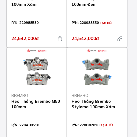
100mm Xám
100mm Đen
P/N:
220988530
P/N:
220988550
TẠM HẾT
24,542,000đ
24,542,000đ
BREMBO
BREMBO
Heo Thắng Brembo M50
Heo Thắng Brembo
100mm
Stylema 100mm Xám
P/N:
220A88510
P/N:
220D02010
TẠM HẾT