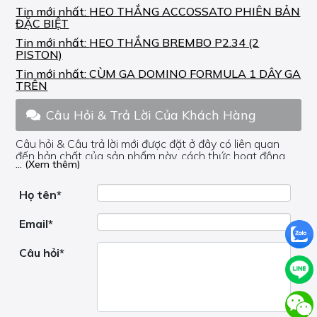
Tin mới nhất:
HEO THẮNG ACCOSSATO PHIÊN BẢN
ĐẶC BIỆT
Tin mới nhất:
HEO THẮNG BREMBO P2.34 (2
PISTON)
Tin mới nhất:
CÙM GA DOMINO FORMULA 1 DÂY GA
TRÊN
Câu Hỏi & Trả Lời Của Khách Hàng
Câu hỏi & Câu trả lời mới được đặt ở đây có liên quan
đến bản chất của sản phẩm này, cách thức hoạt động,
... (Xem thêm)
nơi hoạt động, liệu nó có hữu ích không, v.v.
Nếu bạn cần trợ giúp về phần khác, vui lòng không đặt
câu hỏi của bạn ở đây mà bên trong trang đó.
Họ tên*
Email*
Câu hỏi*