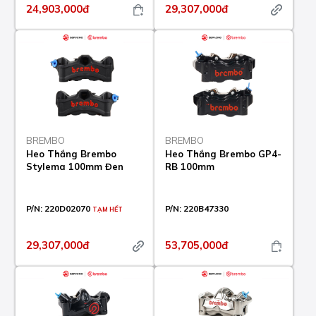
24,903,000đ
29,307,000đ
BREMBO
BREMBO
Heo Thắng Brembo
Heo Thắng Brembo GP4-
Stylema 100mm Đen
RB 100mm
P/N:
220D02070
P/N:
220B47330
TẠM HẾT
29,307,000đ
53,705,000đ