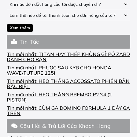
Khi nào đơn đặt hàng của tôi được chuyển đi ?
Làm thế nào để tôi thanh toán cho đơn hàng của tôi?
Xem thêm
Tin Tức
Tin mới nhất:
TITAN HAY THÉP KHÔNG GỈ: PÔ ZARD
DÀNH CHO BẠN
Tin mới nhất:
PHUỘC SAU KYB CHO HONDA
WAVE/FUTURE 125i
Tin mới nhất:
HEO THẮNG ACCOSSATO PHIÊN BẢN
ĐẶC BIỆT
Tin mới nhất:
HEO THẮNG BREMBO P2.34 (2
PISTON)
Tin mới nhất:
CÙM GA DOMINO FORMULA 1 DÂY GA
TRÊN
Câu Hỏi & Trả Lời Của Khách Hàng