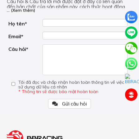
Câu hỏi & Câu trả lời mới được đặt ở đây có liên quan
đến bản chất của sản phẩm này, cách thức hoạt động,
... (Xem thêm)
nơi hoạt động, liệu nó có hữu ích không, v.v.
Nếu bạn cần trợ giúp về phần khác, vui lòng không đặt
câu hỏi của bạn ở đây mà bên trong trang đó.
Họ tên*
Email*
Câu hỏi*
Tôi đã đọc và chấp nhận hoàn toàn thông tin về việc
sử dụng dữ liệu cá nhân
* Thông tin sẽ được bảo mật hoàn toàn
Gửi câu hỏi