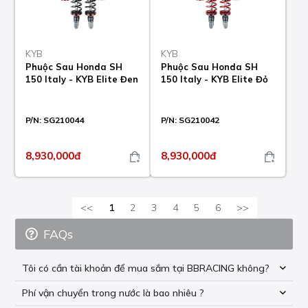
KYB
KYB
Phuộc Sau Honda SH
Phuộc Sau Honda SH
150 Italy - KYB Elite Đen
150 Italy - KYB Elite Đỏ
P/N:
SG210044
P/N:
SG210042
8,930,000đ
8,930,000đ
<<
1
2
3
4
5
6
>>
FAQs
Tôi có cần tài khoản để mua sắm tại BBRACING không?
Phí vận chuyển trong nước là bao nhiêu ?