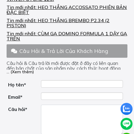
Tin mới nhất:
HEO THẮNG ACCOSSATO PHIÊN BẢN
ĐẶC BIỆT
Tin mới nhất:
HEO THẮNG BREMBO P2.34 (2
PISTON)
Tin mới nhất:
CÙM GA DOMINO FORMULA 1 DÂY GA
TRÊN
Câu Hỏi & Trả Lời Của Khách Hàng
Câu hỏi & Câu trả lời mới được đặt ở đây có liên quan
đến bản chất của sản phẩm này, cách thức hoạt động,
... (Xem thêm)
nơi hoạt động, liệu nó có hữu ích không, v.v.
Nếu bạn cần trợ giúp về phần khác, vui lòng không đặt
câu hỏi của bạn ở đây mà bên trong trang đó.
Họ tên*
Email*
Câu hỏi*