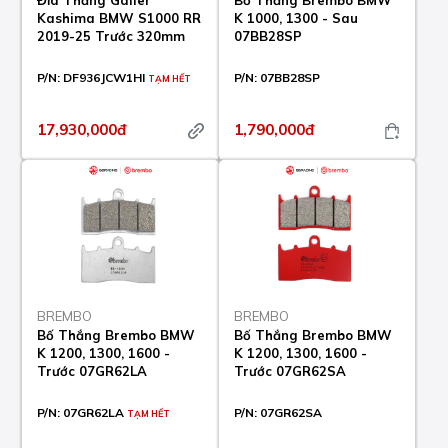
Đĩa Thắng Galfer
Bố Thắng Brembo BMW
Kashima BMW S1000 RR
K 1000, 1300 - Sau
2019-25 Trước 320mm
07BB28SP
P/N:
DF936JCW1HI
P/N:
07BB28SP
TẠM HẾT
17,930,000đ
1,790,000đ
BREMBO
BREMBO
Bố Thắng Brembo BMW
Bố Thắng Brembo BMW
K 1200, 1300, 1600 -
K 1200, 1300, 1600 -
Trước 07GR62LA
Trước 07GR62SA
P/N:
07GR62LA
P/N:
07GR62SA
TẠM HẾT