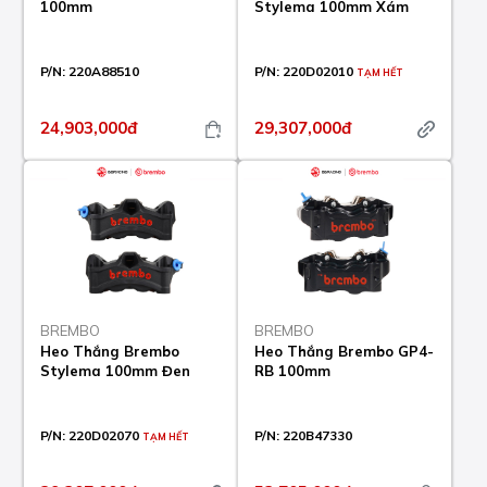
100mm
Stylema 100mm Xám
P/N:
220A88510
P/N:
220D02010
TẠM HẾT
24,903,000đ
29,307,000đ
BREMBO
BREMBO
Heo Thắng Brembo
Heo Thắng Brembo GP4-
Stylema 100mm Đen
RB 100mm
P/N:
220D02070
P/N:
220B47330
TẠM HẾT