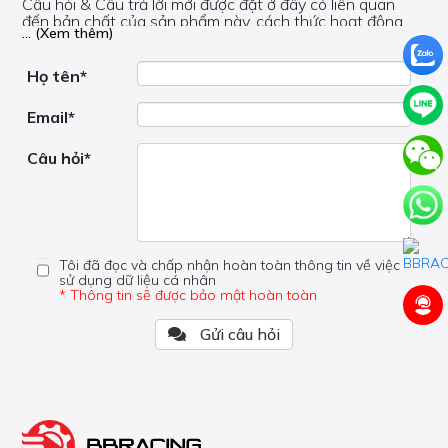
Câu hỏi & Câu trả lời mới được đặt ở đây có liên quan
đến bản chất của sản phẩm này, cách thức hoạt động,
... (Xem thêm)
nơi hoạt động, liệu nó có hữu ích không, v.v.
Nếu bạn cần trợ giúp về phần khác, vui lòng không đặt
câu hỏi của bạn ở đây mà bên trong trang đó.
Họ tên*
Email*
Câu hỏi*
Tôi đã đọc và chấp nhận hoàn toàn thông tin về việc
sử dụng dữ liệu cá nhân
* Thông tin sẽ được bảo mật hoàn toàn
Gửi câu hỏi