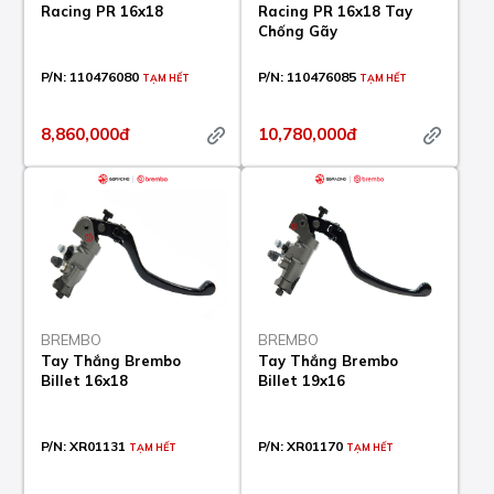
Racing PR 16x18
Racing PR 16x18 Tay
Chống Gãy
P/N:
110476080
P/N:
110476085
TẠM HẾT
TẠM HẾT
8,860,000đ
10,780,000đ
BREMBO
BREMBO
Tay Thắng Brembo
Tay Thắng Brembo
Billet 16x18
Billet 19x16
P/N:
XR01131
P/N:
XR01170
TẠM HẾT
TẠM HẾT