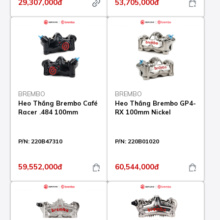
29,307,000đ
53,705,000đ
BREMBO
BREMBO
Heo Thắng Brembo Café
Heo Thắng Brembo GP4-
Racer .484 100mm
RX 100mm Nickel
P/N:
220B47310
P/N:
220B01020
59,552,000đ
60,544,000đ