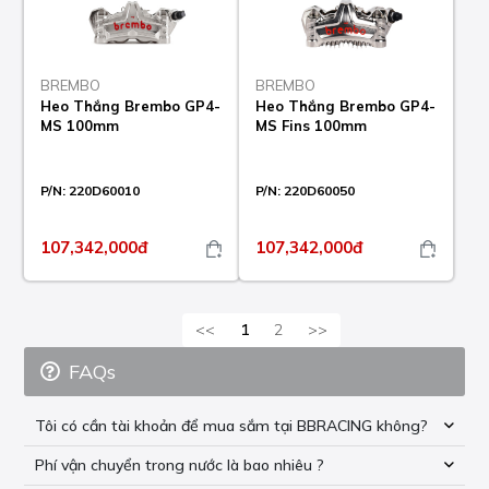
BREMBO
BREMBO
Heo Thắng Brembo GP4-
Heo Thắng Brembo GP4-
MS 100mm
MS Fins 100mm
P/N:
220D60010
P/N:
220D60050
107,342,000đ
107,342,000đ
<<
1
2
>>
FAQs
Tôi có cần tài khoản để mua sắm tại BBRACING không?
Phí vận chuyển trong nước là bao nhiêu ?