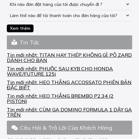
Khi nào đơn đặt hàng của tôi được chuyển đi ?
Làm thế nào để tôi thanh toán cho đơn hàng của tôi?
Xem thêm
Tin Tức
Tin mới nhất:
TITAN HAY THÉP KHÔNG GỈ: PÔ ZARD
DÀNH CHO BẠN
Tin mới nhất:
PHUỘC SAU KYB CHO HONDA
WAVE/FUTURE 125i
Tin mới nhất:
HEO THẮNG ACCOSSATO PHIÊN BẢN
ĐẶC BIỆT
Tin mới nhất:
HEO THẮNG BREMBO P2.34 (2
PISTON)
Tin mới nhất:
CÙM GA DOMINO FORMULA 1 DÂY GA
TRÊN
Câu Hỏi & Trả Lời Của Khách Hàng