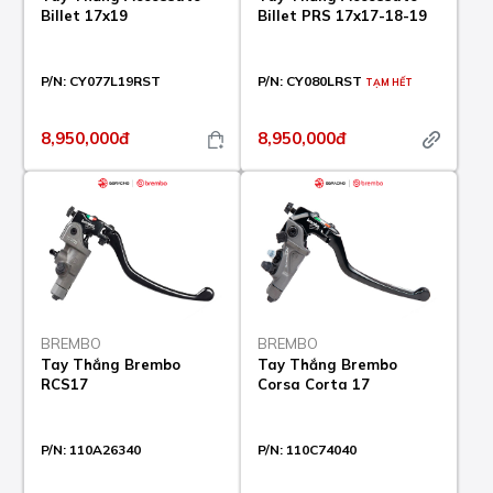
Billet 17x19
Billet PRS 17x17-18-19
P/N:
CY077L19RST
P/N:
CY080LRST
TẠM HẾT
8,950,000đ
8,950,000đ
BREMBO
BREMBO
Tay Thắng Brembo
Tay Thắng Brembo
RCS17
Corsa Corta 17
P/N:
110A26340
P/N:
110C74040