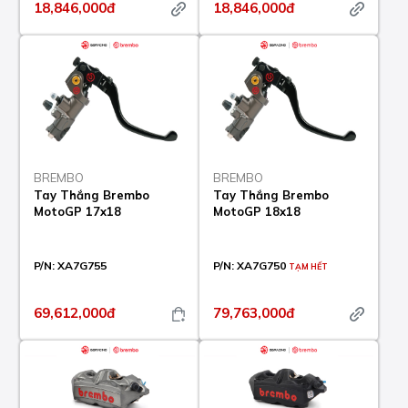
18,846,000đ
18,846,000đ
BREMBO
BREMBO
Tay Thắng Brembo
Tay Thắng Brembo
MotoGP 17x18
MotoGP 18x18
P/N:
XA7G755
P/N:
XA7G750
TẠM HẾT
69,612,000đ
79,763,000đ