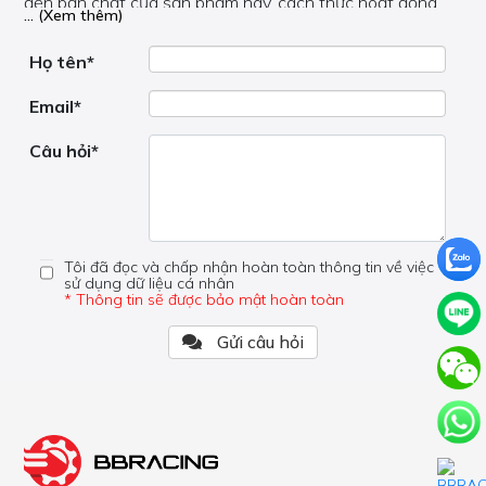
đến bản chất của sản phẩm này, cách thức hoạt động,
... (Xem thêm)
nơi hoạt động, liệu nó có hữu ích không, v.v.
Nếu bạn cần trợ giúp về phần khác, vui lòng không đặt
câu hỏi của bạn ở đây mà bên trong trang đó.
Họ tên*
Email*
Câu hỏi*
Tôi đã đọc và chấp nhận hoàn toàn thông tin về việc
sử dụng dữ liệu cá nhân
* Thông tin sẽ được bảo mật hoàn toàn
Gửi câu hỏi