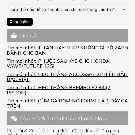
Làm thế nào để tôi thanh toán cho đơn hàng của tôi?
Xem thêm
Tin Tức
Tin mới nhất:
TITAN HAY THÉP KHÔNG GỈ: PÔ ZARD
DÀNH CHO BẠN
Tin mới nhất:
PHUỘC SAU KYB CHO HONDA
WAVE/FUTURE 125i
Tin mới nhất:
HEO THẮNG ACCOSSATO PHIÊN BẢN
ĐẶC BIỆT
Tin mới nhất:
HEO THẮNG BREMBO P2.34 (2
PISTON)
Tin mới nhất:
CÙM GA DOMINO FORMULA 1 DÂY GA
TRÊN
Câu Hỏi & Trả Lời Của Khách Hàng
Câu hỏi & Câu trả lời mới được đặt ở đây có liên quan