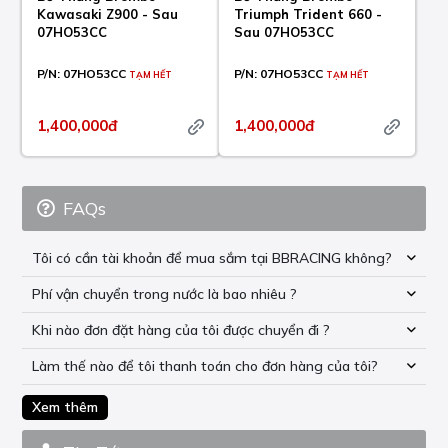
Kawasaki Z900 - Sau
Triumph Trident 660 -
07HO53CC
Sau 07HO53CC
P/N:
07HO53CC
P/N:
07HO53CC
TẠM HẾT
TẠM HẾT
1,400,000đ
1,400,000đ
FAQs
Tôi có cần tài khoản để mua sắm tại BBRACING không?
Phí vận chuyển trong nước là bao nhiêu ?
Khi nào đơn đặt hàng của tôi được chuyển đi ?
Làm thế nào để tôi thanh toán cho đơn hàng của tôi?
Xem thêm