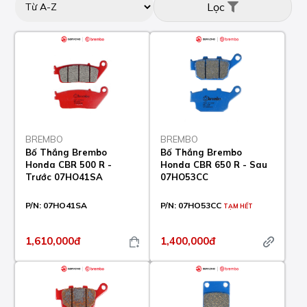
Lọc
BREMBO
BREMBO
Bố Thắng Brembo
Bố Thắng Brembo
Honda CBR 500 R -
Honda CBR 650 R - Sau
Trước 07HO41SA
07HO53CC
P/N:
07HO41SA
P/N:
07HO53CC
TẠM HẾT
1,610,000đ
1,400,000đ