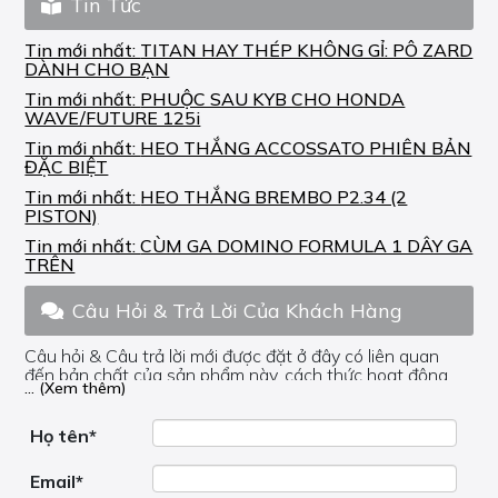
Tin Tức
Tin mới nhất:
TITAN HAY THÉP KHÔNG GỈ: PÔ ZARD
DÀNH CHO BẠN
Tin mới nhất:
PHUỘC SAU KYB CHO HONDA
WAVE/FUTURE 125i
Tin mới nhất:
HEO THẮNG ACCOSSATO PHIÊN BẢN
ĐẶC BIỆT
Tin mới nhất:
HEO THẮNG BREMBO P2.34 (2
PISTON)
Tin mới nhất:
CÙM GA DOMINO FORMULA 1 DÂY GA
TRÊN
Câu Hỏi & Trả Lời Của Khách Hàng
Câu hỏi & Câu trả lời mới được đặt ở đây có liên quan
đến bản chất của sản phẩm này, cách thức hoạt động,
... (Xem thêm)
nơi hoạt động, liệu nó có hữu ích không, v.v.
Nếu bạn cần trợ giúp về phần khác, vui lòng không đặt
câu hỏi của bạn ở đây mà bên trong trang đó.
Họ tên*
Email*