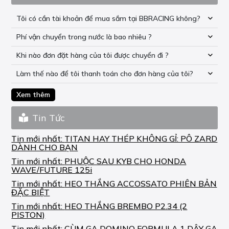
Tôi có cần tài khoản để mua sắm tại BBRACING không?
Phí vận chuyển trong nước là bao nhiêu ?
Khi nào đơn đặt hàng của tôi được chuyển đi ?
Làm thế nào để tôi thanh toán cho đơn hàng của tôi?
Xem thêm
Tin Tức
Tin mới nhất:
TITAN HAY THÉP KHÔNG GỈ: PÔ ZARD
DÀNH CHO BẠN
Tin mới nhất:
PHUỘC SAU KYB CHO HONDA
WAVE/FUTURE 125i
Tin mới nhất:
HEO THẮNG ACCOSSATO PHIÊN BẢN
ĐẶC BIỆT
Tin mới nhất:
HEO THẮNG BREMBO P2.34 (2
PISTON)
Tin mới nhất:
CÙM GA DOMINO FORMULA 1 DÂY GA