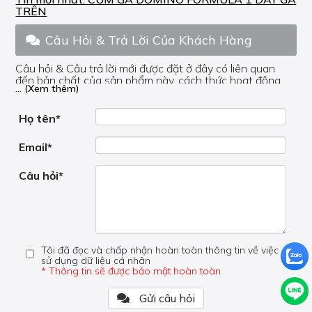
TRÊN
Câu Hỏi & Trả Lời Của Khách Hàng
Câu hỏi & Câu trả lời mới được đặt ở đây có liên quan
đến bản chất của sản phẩm này, cách thức hoạt động,
... (Xem thêm)
nơi hoạt động, liệu nó có hữu ích không, v.v.
Nếu bạn cần trợ giúp về phần khác, vui lòng không đặt
câu hỏi của bạn ở đây mà bên trong trang đó.
Họ tên*
Email*
Câu hỏi*
Tôi đã đọc và chấp nhận hoàn toàn thông tin về việc
sử dụng dữ liệu cá nhân
* Thông tin sẽ được bảo mật hoàn toàn
Gửi câu hỏi