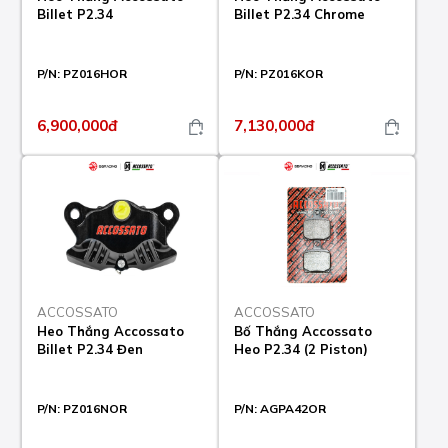
Billet P2.34
Billet P2.34 Chrome
P/N:
PZ016HOR
P/N:
PZ016KOR
6,900,000đ
7,130,000đ
ACCOSSATO
ACCOSSATO
Heo Thắng Accossato
Bố Thắng Accossato
Billet P2.34 Đen
Heo P2.34 (2 Piston)
P/N:
PZ016NOR
P/N:
AGPA42OR