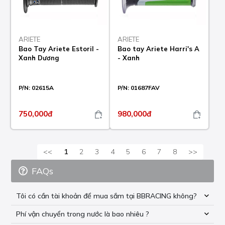
ARIETE
ARIETE
Bao Tay Ariete Estoril -
Bao tay Ariete Harri's A
Xanh Dương
- Xanh
P/N:
02615A
P/N:
01687FAV
750,000đ
980,000đ
<<
1
2
3
4
5
6
7
8
>>
FAQs
Tôi có cần tài khoản để mua sắm tại BBRACING không?
Phí vận chuyển trong nước là bao nhiêu ?