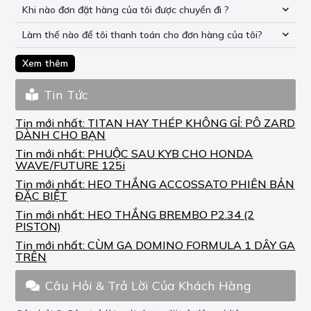
Khi nào đơn đặt hàng của tôi được chuyển đi ?
Làm thế nào để tôi thanh toán cho đơn hàng của tôi?
Xem thêm
Tin Tức
Tin mới nhất:
TITAN HAY THÉP KHÔNG GỈ: PÔ ZARD
DÀNH CHO BẠN
Tin mới nhất:
PHUỘC SAU KYB CHO HONDA
WAVE/FUTURE 125i
Tin mới nhất:
HEO THẮNG ACCOSSATO PHIÊN BẢN
ĐẶC BIỆT
Tin mới nhất:
HEO THẮNG BREMBO P2.34 (2
PISTON)
Tin mới nhất:
CÙM GA DOMINO FORMULA 1 DÂY GA
TRÊN
Câu Hỏi & Trả Lời Của Khách Hàng