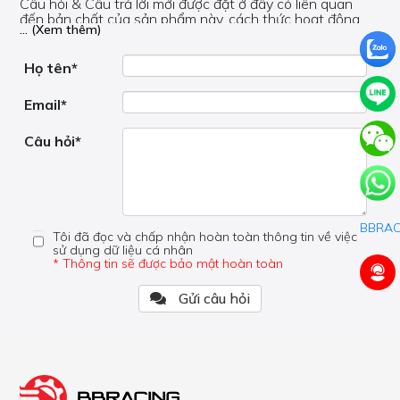
Câu hỏi & Câu trả lời mới được đặt ở đây có liên quan
đến bản chất của sản phẩm này, cách thức hoạt động,
... (Xem thêm)
nơi hoạt động, liệu nó có hữu ích không, v.v.
Nếu bạn cần trợ giúp về phần khác, vui lòng không đặt
câu hỏi của bạn ở đây mà bên trong trang đó.
Họ tên*
Email*
Câu hỏi*
Tôi đã đọc và chấp nhận hoàn toàn thông tin về việc
sử dụng dữ liệu cá nhân
* Thông tin sẽ được bảo mật hoàn toàn
Gửi câu hỏi