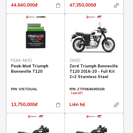
44,640,000đ
47,350,000đ
PEAK-MOD
ZARD
Peak-Mod Triumph
Zard Triumph Bonneville
Bonneville T120
T120 2016-20 - Full Kit
2>2 Stainless Steel
P/N:
VISTDUAL
P/N:
ZTP064S00SSR
TẠM HẾT
13,750,000đ
Liên hệ