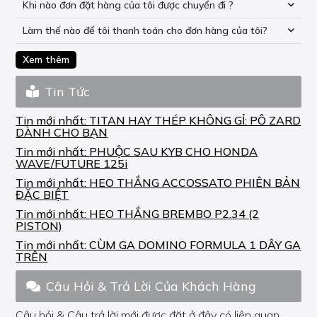
Khi nào đơn đặt hàng của tôi được chuyển đi ?
Làm thế nào để tôi thanh toán cho đơn hàng của tôi?
Xem thêm
Tin Tức
Tin mới nhất:
TITAN HAY THÉP KHÔNG GỈ: PÔ ZARD
DÀNH CHO BẠN
Tin mới nhất:
PHUỘC SAU KYB CHO HONDA
WAVE/FUTURE 125i
Tin mới nhất:
HEO THẮNG ACCOSSATO PHIÊN BẢN
ĐẶC BIỆT
Tin mới nhất:
HEO THẮNG BREMBO P2.34 (2
PISTON)
Tin mới nhất:
CÙM GA DOMINO FORMULA 1 DÂY GA
TRÊN
Câu Hỏi & Trả Lời Của Khách Hàng
Câu hỏi & Câu trả lời mới được đặt ở đây có liên quan