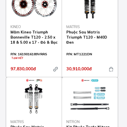
KINEO
MATRIS
Mâm Kineo Triumph
Phuộc Sau Matris
Bonneville T120 - 2.50 x
Triumph T120 - M40D
18 & 5.00 x 17 - Đỏ & Bạc
Đen
P/N:
1619016189VRRS
P/N:
MT1221DN
TẠM HẾT
97,830,000đ
30,910,000đ
MATRIS
NITRON