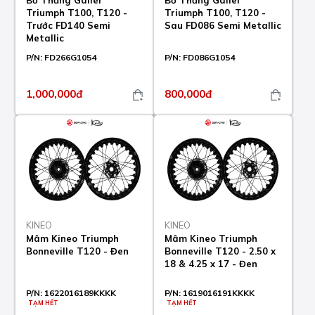
Bố Thắng Galfer
Bố Thắng Galfer
Triumph T100, T120 -
Triumph T100, T120 -
Trước FD140 Semi
Sau FD086 Semi Metallic
Metallic
P/N:
FD266G1054
P/N:
FD086G1054
1,000,000đ
800,000đ
KINEO
KINEO
Mâm Kineo Triumph
Mâm Kineo Triumph
Bonneville T120 - Đen
Bonneville T120 - 2.50 x
18 & 4.25 x 17 - Đen
P/N:
1622016189KKKK
P/N:
1619016191KKKK
TẠM HẾT
TẠM HẾT