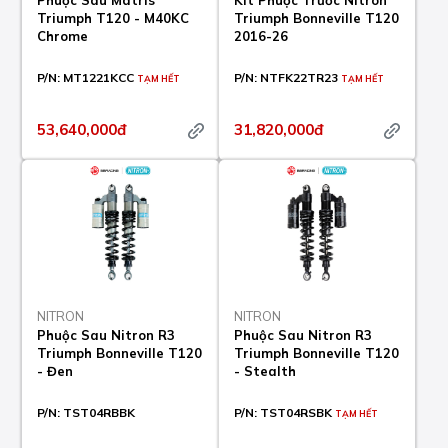
Phuộc Sau Matris
Kit Phuộc Trước Nitron
Triumph T120 - M40KC
Triumph Bonneville T120
Chrome
2016-26
P/N:
MT1221KCC
P/N:
NTFK22TR23
TẠM HẾT
TẠM HẾT
53,640,000đ
31,820,000đ
NITRON
NITRON
Phuộc Sau Nitron R3
Phuộc Sau Nitron R3
Triumph Bonneville T120
Triumph Bonneville T120
- Đen
- Stealth
P/N:
TST04RBBK
P/N:
TST04RSBK
TẠM HẾT