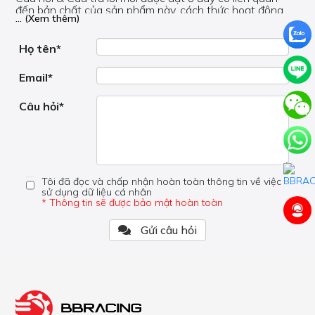
đến bản chất của sản phẩm này, cách thức hoạt động,
... (Xem thêm)
nơi hoạt động, liệu nó có hữu ích không, v.v.
Nếu bạn cần trợ giúp về phần khác, vui lòng không đặt
câu hỏi của bạn ở đây mà bên trong trang đó.
Họ tên*
Email*
Câu hỏi*
Tôi đã đọc và chấp nhận hoàn toàn thông tin về việc
sử dụng dữ liệu cá nhân
* Thông tin sẽ được bảo mật hoàn toàn
Gửi câu hỏi