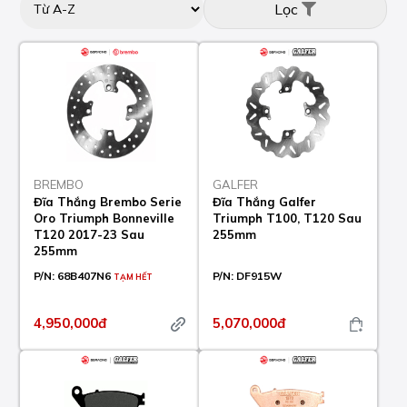
Lọc
BREMBO
GALFER
Đĩa Thắng Brembo Serie
Đĩa Thắng Galfer
Oro Triumph Bonneville
Triumph T100, T120 Sau
T120 2017-23 Sau
255mm
255mm
P/N:
68B407N6
P/N:
DF915W
TẠM HẾT
4,950,000đ
5,070,000đ