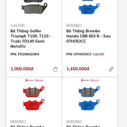
GALFER
BREMBO
Bố Thắng Galfer
Bố Thắng Brembo
Triumph T100, T120 -
Honda CBR 650 R - Sau
Trước FD140 Semi
07HO53CC
Metallic
P/N:
FD266G1054
P/N:
07HO53CC
TẠM HẾT
1,000,000đ
1,400,000đ
BREMBO
BREMBO