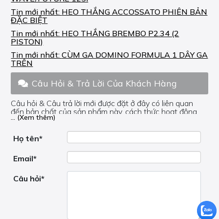
Tin mới nhất:
HEO THẮNG ACCOSSATO PHIÊN BẢN
ĐẶC BIỆT
Tin mới nhất:
HEO THẮNG BREMBO P2.34 (2
PISTON)
Tin mới nhất:
CÙM GA DOMINO FORMULA 1 DÂY GA
TRÊN
Câu Hỏi & Trả Lời Của Khách Hàng
Câu hỏi & Câu trả lời mới được đặt ở đây có liên quan
đến bản chất của sản phẩm này, cách thức hoạt động,
... (Xem thêm)
nơi hoạt động, liệu nó có hữu ích không, v.v.
Nếu bạn cần trợ giúp về phần khác, vui lòng không đặt
câu hỏi của bạn ở đây mà bên trong trang đó.
Họ tên*
Email*
Câu hỏi*