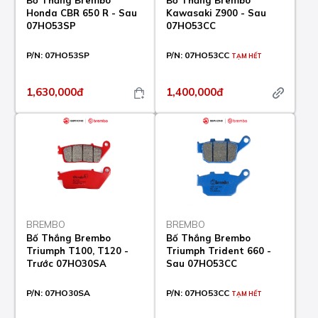
Bố Thắng Brembo
Bố Thắng Brembo
Honda CBR 650 R - Sau
Kawasaki Z900 - Sau
07HO53SP
07HO53CC
P/N:
07HO53SP
P/N:
07HO53CC
TẠM HẾT
1,630,000đ
1,400,000đ
BREMBO
BREMBO
Bố Thắng Brembo
Bố Thắng Brembo
Triumph T100, T120 -
Triumph Trident 660 -
Trước 07HO30SA
Sau 07HO53CC
P/N:
07HO30SA
P/N:
07HO53CC
TẠM HẾT