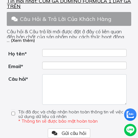
Tin mới nhất:
CÙM GA DOMINO FORMULA 1 DÂY GA
TRÊN
Câu Hỏi & Trả Lời Của Khách Hàng
Câu hỏi & Câu trả lời mới được đặt ở đây có liên quan
đến bản chất của sản phẩm này, cách thức hoạt động,
... (Xem thêm)
nơi hoạt động, liệu nó có hữu ích không, v.v.
Nếu bạn cần trợ giúp về phần khác, vui lòng không đặt
câu hỏi của bạn ở đây mà bên trong trang đó.
Họ tên*
Email*
Câu hỏi*
Tôi đã đọc và chấp nhận hoàn toàn thông tin về việc
sử dụng dữ liệu cá nhân
* Thông tin sẽ được bảo mật hoàn toàn
Gửi câu hỏi