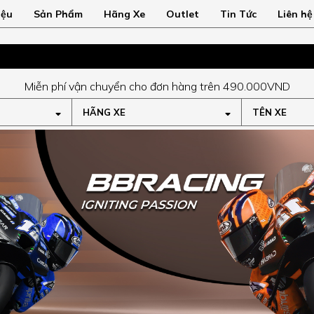
iệu
Sản Phẩm
Hãng Xe
Outlet
Tin Tức
Liên hệ
Miễn phí vận chuyển cho đơn hàng trên 490.000VND
HÃNG XE
TÊN XE