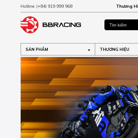
Hotline:
(+84) 919 999 968
Thương H
MUA NGAY
ập tại
SẢN PHẨM
THƯƠNG HIỆU