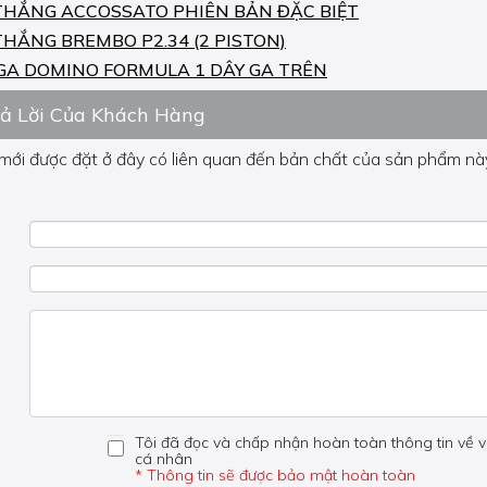
THẮNG ACCOSSATO PHIÊN BẢN ĐẶC BIỆT
THẮNG BREMBO P2.34 (2 PISTON)
GA DOMINO FORMULA 1 DÂY GA TRÊN
rả Lời Của Khách Hàng
 mới được đặt ở đây có liên quan đến bản chất của sản phẩm này
 về phần khác, vui lòng không đặt câu hỏi của bạn ở đây mà bên
Tôi đã đọc và chấp nhận hoàn toàn thông tin về v
cá nhân
* Thông tin sẽ được bảo mật hoàn toàn