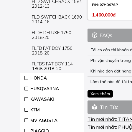
FLD SWITCHBACK 1584
P/N:
07HD07SP
2012-13
1,460,000đ
FLD SWITCHBACK 1690
2014-16
FLDE DELUXE 1750
FAQs
2018-20
FLFB FAT BOY 1750
Tôi có cần tài khoả
2018-20
Phí vận chuyển trong 
FLFBS FAT BOY 114
1868 2018-20
Khi nào đơn đặt hàng 
HONDA
FLFBS FAT BOY 114
Làm thế nào để tôi t
ANNIVERSARY 1868
HUSQVARNA
2018
Xem thêm
KAWASAKI
FLHC HERITAGE
CLASSIC 1750 2018-19
Tin Tức
KTM
FLHCS HERITAGE
Tin mới nhất:
TITA
CLASSIC 114 1868
MV AGUSTA
2018-20
Tin mới nhất:
PHUỘ
PIAGGIO