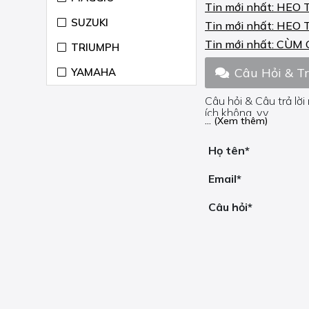
Tin mới nhất:
HEO 
FLHCS HERITAGE
CLASSIC 114
SUZUKI
Tin mới nhất:
HEO 
ANNIVERSARY 1868
2018
Tin mới nhất:
CÙM 
TRIUMPH
FLHR ROAD KING 1450
Câu Hỏi & T
YAMAHA
2000-06
Câu hỏi & Câu trả lời
FLHR ROAD KING 1584
ích không, v.v.
2006-07
... (Xem thêm)
Nếu bạn cần trợ giúp
FLHR ROAD KING 1584
Họ tên*
2008-11
FLHR ROAD KING 1690
Email*
2012-16
Câu hỏi*
FLHR ROAD KING 1750
2017-20
FLHRC ROAD KING
CLASSIC 1584 2008-11
FLHRC ROAD KING
CLASSIC 1690 2012-15