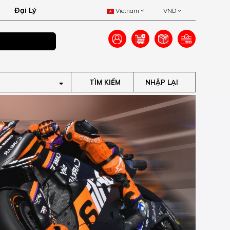
Đại Lý
Vietnam
VND
Ưu đãi lên đến 40
TÌM KIẾM