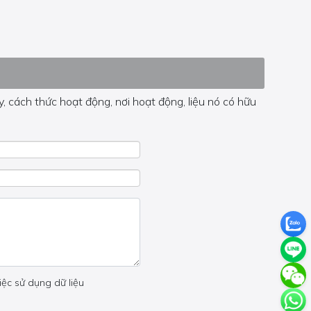
, cách thức hoạt động, nơi hoạt động, liệu nó có hữu
 trong trang đó.
iệc sử dụng dữ liệu