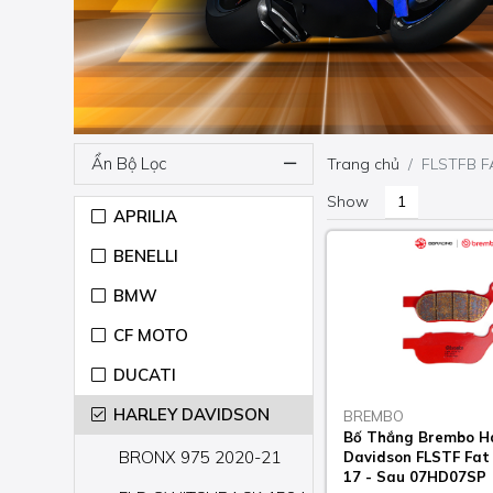
Ẩn Bộ Lọc
Trang chủ
FLSTFB F
Show
APRILIA
BENELLI
BMW
CF MOTO
DUCATI
HARLEY DAVIDSON
BREMBO
Bố Thắng Brembo H
BRONX 975 2020-21
Davidson FLSTF Fat
17 - Sau 07HD07SP