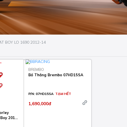
AT BOY LO 1690 2012-14
BREMBO
Bố Thắng Brembo 07HD15SA
P/N:
07HD15SA
TẠM HẾT
1,690,000đ
arley
 Boy 2012-