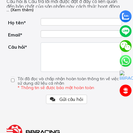
Câu hỏi & Câu trả lời mới được đặt ở đây có liên quan
đến bản chất của sản phẩm này, cách thức hoạt động,
... (Xem thêm)
nơi hoạt động, liệu nó có hữu ích không, v.v.
Nếu bạn cần trợ giúp về phần khác, vui lòng không đặt
câu hỏi của bạn ở đây mà bên trong trang đó.
Họ tên*
Email*
Câu hỏi*
Tôi đã đọc và chấp nhận hoàn toàn thông tin về việc
sử dụng dữ liệu cá nhân
* Thông tin sẽ được bảo mật hoàn toàn
Gửi câu hỏi