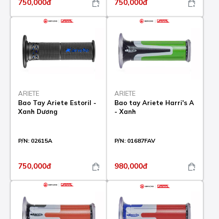
750,000đ
750,000đ
ARIETE
ARIETE
Bao Tay Ariete Estoril -
Bao tay Ariete Harri's A
Xanh Dương
- Xanh
P/N:
02615A
P/N:
01687FAV
750,000đ
980,000đ