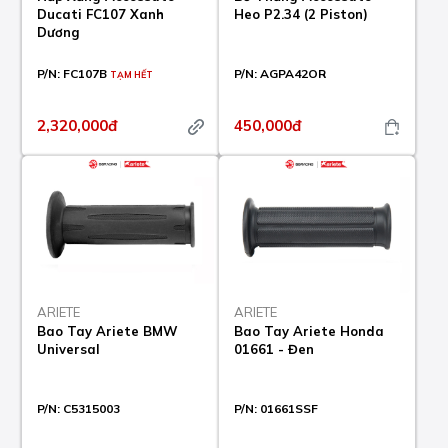
Ducati FC107 Xanh
Heo P2.34 (2 Piston)
Dương
P/N:
FC107B
P/N:
AGPA42OR
TẠM HẾT
2,320,000đ
450,000đ
ARIETE
ARIETE
Bao Tay Ariete BMW
Bao Tay Ariete Honda
Universal
01661 - Đen
P/N:
C5315003
P/N:
01661SSF