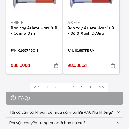
ARIETE
ARIETE
Bao tay Ariete Harri's B
Bao tay Ariete Harri's B
- Cam & Đen
- Đỏ & Xanh Dương
P/N:
01687FBON
P/N:
01687FBRA
980,000đ
980,000đ
<<
1
2
3
4
5
6
>>
FAQs
Tôi có cần tài khoản để mua sắm tại BBRACING không?
Phí vận chuyển trong nước là bao nhiêu ?