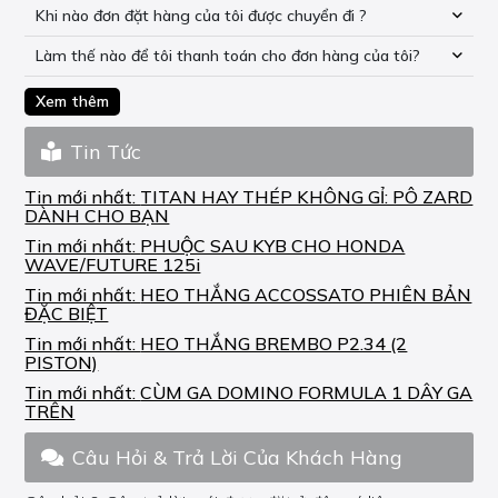
Khi nào đơn đặt hàng của tôi được chuyển đi ?
Làm thế nào để tôi thanh toán cho đơn hàng của tôi?
Xem thêm
Tin Tức
Tin mới nhất:
TITAN HAY THÉP KHÔNG GỈ: PÔ ZARD
DÀNH CHO BẠN
Tin mới nhất:
PHUỘC SAU KYB CHO HONDA
WAVE/FUTURE 125i
Tin mới nhất:
HEO THẮNG ACCOSSATO PHIÊN BẢN
ĐẶC BIỆT
Tin mới nhất:
HEO THẮNG BREMBO P2.34 (2
PISTON)
Tin mới nhất:
CÙM GA DOMINO FORMULA 1 DÂY GA
TRÊN
Câu Hỏi & Trả Lời Của Khách Hàng